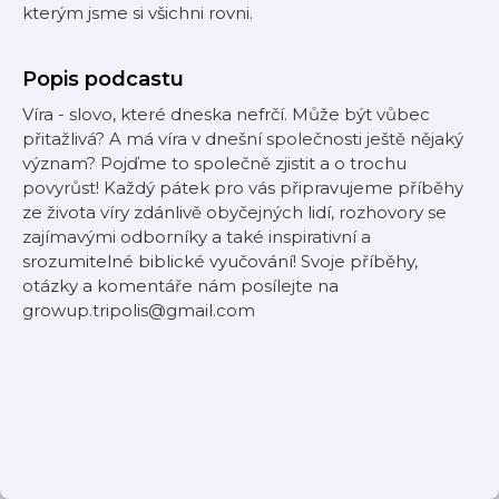
kterým jsme si všichni rovni.
Popis podcastu
Víra - slovo, které dneska nefrčí. Může být vůbec
přitažlivá? A má víra v dnešní společnosti ještě nějaký
význam? Pojďme to společně zjistit a o trochu
povyrůst! Každý pátek pro vás připravujeme příběhy
ze života víry zdánlivě obyčejných lidí, rozhovory se
zajímavými odborníky a také inspirativní a
srozumitelné biblické vyučování! Svoje příběhy,
otázky a komentáře nám posílejte na
growup.tripolis@gmail.com