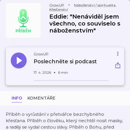
GrowUP
Náboženství / spiritualita
,
Křesťanství
Eddie: "Nenáviděl jsem
všechno, co souviselo s
náboženstvím"
GrowUP
Poslechněte si podcast
17. 4. 2026
6 min
INFO
KOMENTÁŘE
Příběh o vyrůstání v přetvářce bezchybného
křesťana. Příběh o člověku, který nechtěl nosit masky,
a raději se vydal cestou slávy. Příběh o Bohu, před