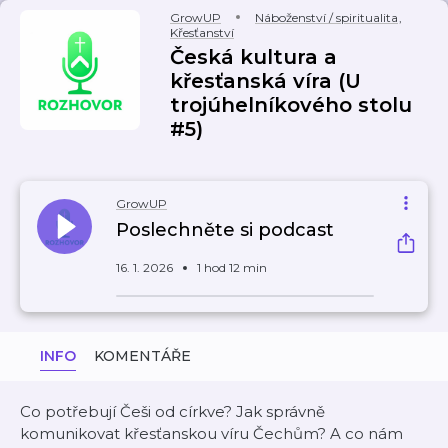
GrowUP
Náboženství / spiritualita
,
Křesťanství
Česká kultura a
křesťanská víra (U
trojúhelníkového stolu
#5)
GrowUP
Poslechněte si podcast
16. 1. 2026
1 hod 12 min
INFO
KOMENTÁŘE
Co potřebují Češi od církve? Jak správně
komunikovat křesťanskou víru Čechům? A co nám