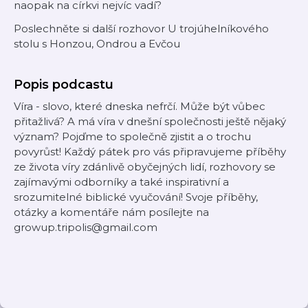
naopak na církvi nejvíc vadí?
Poslechněte si další rozhovor U trojúhelníkového
stolu s Honzou, Ondrou a Evčou
Popis podcastu
Víra - slovo, které dneska nefrčí. Může být vůbec
přitažlivá? A má víra v dnešní společnosti ještě nějaký
význam? Pojďme to společně zjistit a o trochu
povyrůst! Každý pátek pro vás připravujeme příběhy
ze života víry zdánlivě obyčejných lidí, rozhovory se
zajímavými odborníky a také inspirativní a
srozumitelné biblické vyučování! Svoje příběhy,
otázky a komentáře nám posílejte na
growup.tripolis@gmail.com