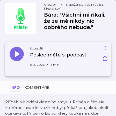
GrowUP
Náboženství / spiritualita
,
Křesťanství
Bára: "Všichni mi říkali,
že ze mě nikdy nic
dobrého nebude."
GrowUP
Poslechněte si podcast
6. 3. 2026
5 min
INFO
KOMENTÁŘE
Příběh o hledání vlastního smyslu. Příběh o člověku,
kterému invalidní vozík nebyl překážkou, jakou okolí
očekávalo. Příběh o Bohu, který kouká na srdce.