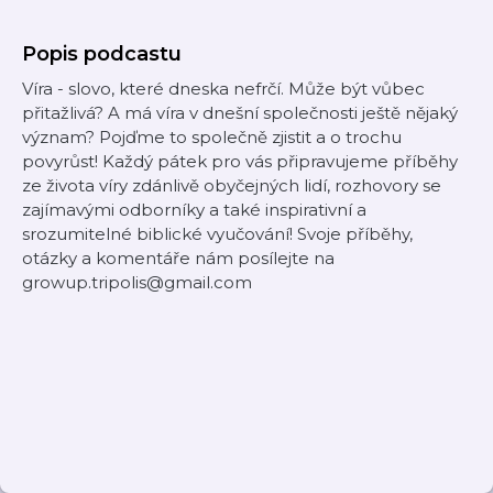
Popis podcastu
Víra - slovo, které dneska nefrčí. Může být vůbec
přitažlivá? A má víra v dnešní společnosti ještě nějaký
význam? Pojďme to společně zjistit a o trochu
povyrůst! Každý pátek pro vás připravujeme příběhy
ze života víry zdánlivě obyčejných lidí, rozhovory se
zajímavými odborníky a také inspirativní a
srozumitelné biblické vyučování! Svoje příběhy,
otázky a komentáře nám posílejte na
growup.tripolis@gmail.com