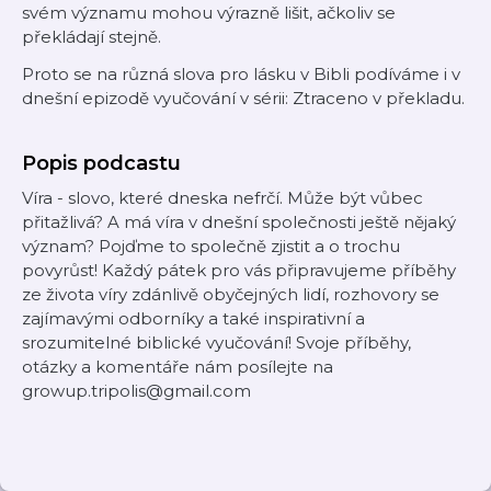
svém významu mohou výrazně lišit, ačkoliv se
překládají stejně.
Proto se na různá slova pro lásku v Bibli podíváme i v
dnešní epizodě vyučování v sérii: Ztraceno v překladu.
Popis podcastu
Víra - slovo, které dneska nefrčí. Může být vůbec
přitažlivá? A má víra v dnešní společnosti ještě nějaký
význam? Pojďme to společně zjistit a o trochu
povyrůst! Každý pátek pro vás připravujeme příběhy
ze života víry zdánlivě obyčejných lidí, rozhovory se
zajímavými odborníky a také inspirativní a
srozumitelné biblické vyučování! Svoje příběhy,
otázky a komentáře nám posílejte na
growup.tripolis@gmail.com