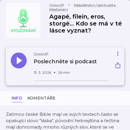
GrowUP
Náboženství / spiritualita
,
Křesťanství
Agapé, filein, eros,
storgé... Kdo se má v té
lásce vyznat?
GrowUP
Poslechněte si podcast
13. 3. 2026
26 min
INFO
KOMENTÁŘE
Zatímco české Bible mají ve svých textech často se
opakující slovo "láska", původní hebrejština a řečtina
mají dohromady mnoho různých slov, které se ve