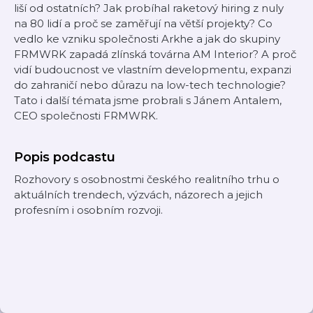
liší od ostatních? Jak probíhal raketový hiring z nuly
na 80 lidí a proč se zaměřují na větší projekty? Co
vedlo ke vzniku společnosti Arkhe a jak do skupiny
FRMWRK zapadá zlínská továrna AM Interior? A proč
vidí budoucnost ve vlastním developmentu, expanzi
do zahraničí nebo důrazu na low-tech technologie?
Tato i další témata jsme probrali s Jánem Antalem,
CEO společnosti FRMWRK.
Popis podcastu
Rozhovory s osobnostmi českého realitního trhu o
aktuálních trendech, výzvách, názorech a jejich
profesním i osobním rozvoji.