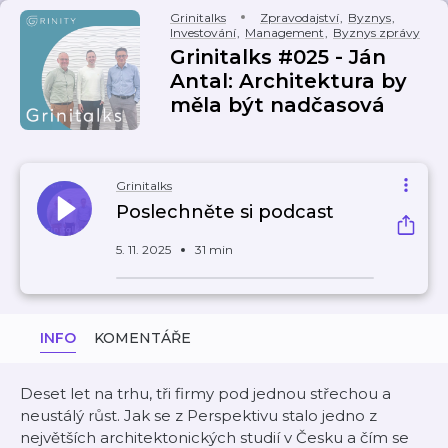
Grinitalks
Zpravodajství
,
Byznys
,
Investování
,
Management
,
Byznys zprávy
Grinitalks #025 - Ján
Antal: Architektura by
měla být nadčasová
Grinitalks
Poslechněte si podcast
5. 11. 2025
31 min
INFO
KOMENTÁŘE
Deset let na trhu, tři firmy pod jednou střechou a
neustálý růst. Jak se z Perspektivu stalo jedno z
největších architektonických studií v Česku a čím se