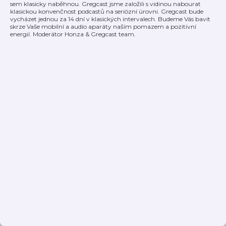
sem klasicky naběhnou. Gregcast jsme založili s vidinou nabourat
klasickou konvenčnost podcastů na seriózní úrovni. Gregcast bude
vycházet jednou za 14 dní v klasických intervalech. Budeme Vás bavit
skrze Vaše mobilní a audio aparáty naším pomazem a pozitivní
energií. Moderátor Honza & Gregcast team.