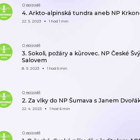
O epizodě
4. Arkto-alpinská tundra aneb NP Krk
22. 5. 2023
1 hod 1 min
O epizodě
3. Sokoli, požáry a kůrovec. NP České 
Salovem
8. 5. 2023
1 hod 5 min
O epizodě
2. Za vlky do NP Šumava s Janem Dvoř
22. 4. 2023
1 hod 6 min
O epizodě