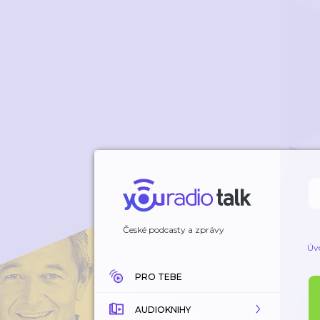
České podcasty a zprávy
Úv
PRO TEBE
AUDIOKNIHY