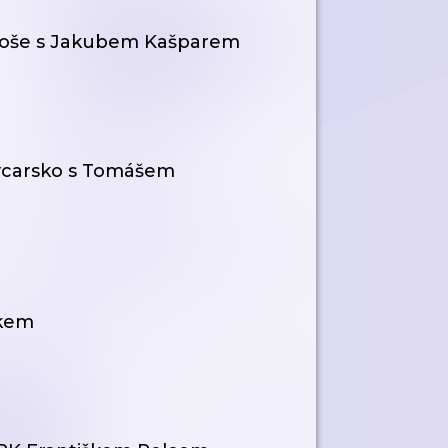
onoše s Jakubem Kašparem
Švýcarsko s Tomášem
ákem