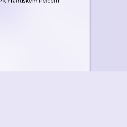
AOPK Františkem Pelcem
ky
Přidat podcast
RSS