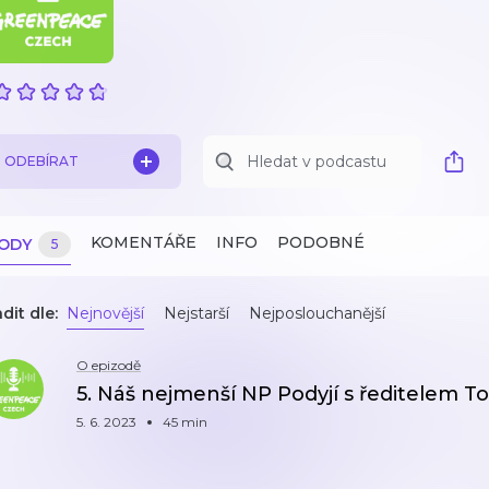
ODEBÍRAT
KOMENTÁŘE
INFO
PODOBNÉ
ZODY
5
dit dle:
Nejnovější
Nejstarší
Nejposlouchanější
O epizodě
5. Náš nejmenší NP Podyjí s ředitelem
5. 6. 2023
45 min