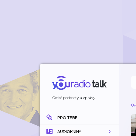
České podcasty a zprávy
Úv
PRO TEBE
AUDIOKNIHY