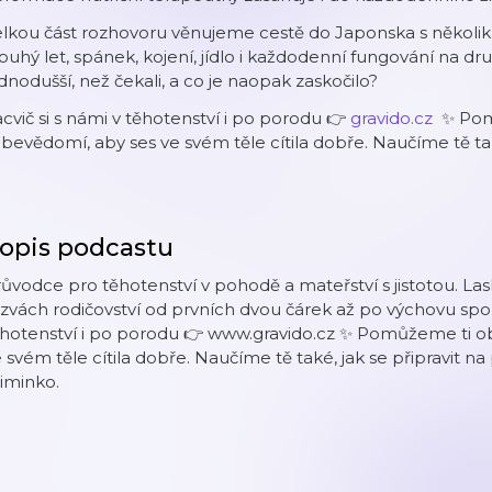
lkou část rozhovoru věnujeme cestě do Japonska s několik
ouhý let, spánek, kojení, jídlo i každodenní fungování na
dnodušší, než čekali, a co je naopak zaskočilo?
cvič si s námi v těhotenství i po porodu 👉⁠⁠⁠⁠⁠⁠⁠⁠
⁠⁠⁠⁠⁠⁠⁠⁠⁠⁠⁠⁠⁠gravido.cz⁠⁠⁠⁠⁠⁠⁠ ⁠⁠⁠⁠⁠⁠⁠⁠⁠⁠⁠⁠⁠
✨ Pomů
bevědomí, aby ses ve svém těle cítila dobře. Naučíme tě také
opis podcastu
ůvodce pro těhotenství v pohodě a mateřství s jistotou. La
zvách rodičovství od prvních dvou čárek až po výchovu spok
hotenství i po porodu 👉 ⁠www.gravido.cz⁠ ✨ Pomůžeme ti o
 svém těle cítila dobře. Naučíme tě také, jak se připravit na
iminko.