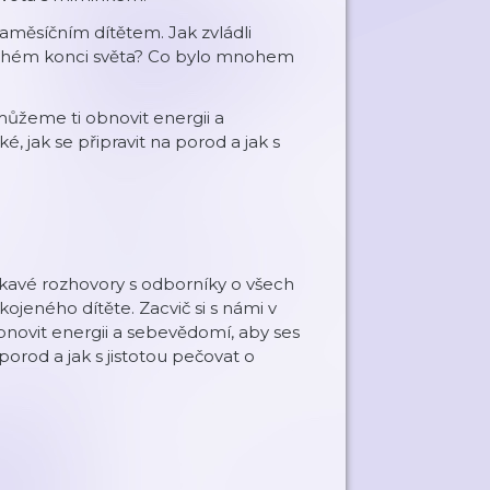
aměsíčním dítětem. Jak zvládli
 druhém konci světa? Co bylo mnohem
žeme ti obnovit energii a
, jak se připravit na porod a jak s
skavé rozhovory s odborníky o všech
ojeného dítěte. Zacvič si s námi v
bnovit energii a sebevědomí, aby ses
 porod a jak s jistotou pečovat o