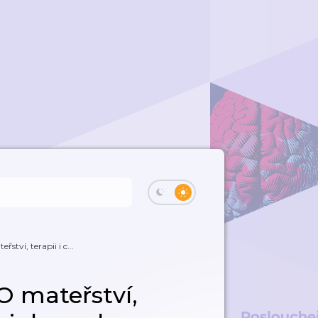
ství, terapii i c...
O mateřství,