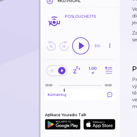
MŮJ PROFIL
Ve
dl
POSLOUCHEJTE
je
Za
se
P
1.00
×
Pr
vý
00:00
00:00
tě
Komentuj
ve
m
Aplikace Youradio Talk