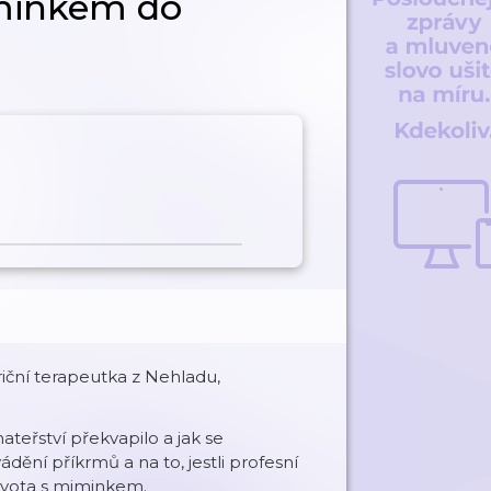
miminkem do
riční terapeutka z Nehladu,
ateřství překvapilo a jak se
vádění příkrmů a na to, jestli profesní
ivota s miminkem.