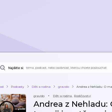
Najděte si:
od
Podcasty
Děti a rodina
gravido
Andrea z Nehladu: O mateř
gravido
Děti a rodina
,
Rodičovství
Andrea z Nehladu: 