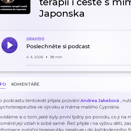
terapii i cestě s 
Japonska
GRAVIDO
Poslechněte si podcast
4. 6. 2026
38 min
NFO
KOMENTÁŘE
 podcastu tentokrát přijala pozvání
Andrea Jakešová
, nut
sychoterapeutka ve výcviku a máma malého Cypriána.
vídáme si o tom, jaké byly první týdny po porodu, co ji na m
oměnil její vztah k sobě samé. Řeč přijde i na výživu dětí, za
formace nutriční terapeutky zasahuje i do každodenního ž