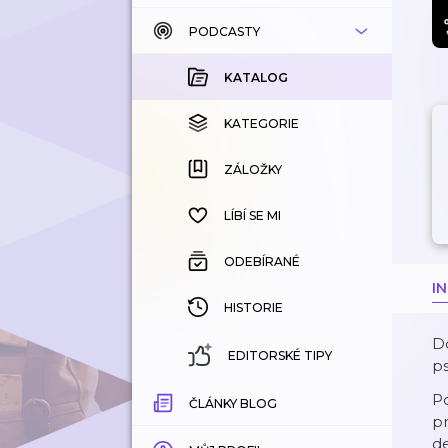
PODCASTY
KATALOG
KOUPENÉ
KATALOG
KATEGORIE
KATEGORIE
ZÁLOŽKY
ZÁLOŽKY
HISTORIE
LÍBÍ SE MI
ODEBÍRANÉ
I
HISTORIE
Do
EDITORSKÉ TIPY
p
Po
ČLÁNKY BLOG
pr
de