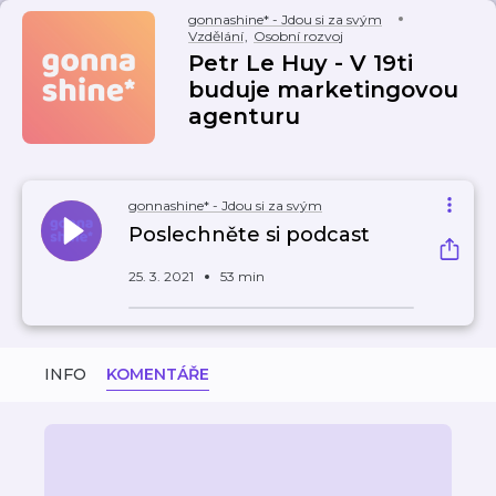
gonnashine* - Jdou si za svým
Vzdělání
,
Osobní rozvoj
Petr Le Huy - V 19ti
buduje marketingovou
agenturu
gonnashine* - Jdou si za svým
Poslechněte si podcast
25. 3. 2021
53 min
INFO
KOMENTÁŘE