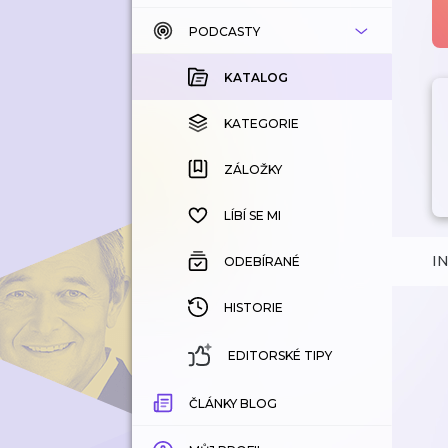
PODCASTY
KATALOG
KOUPENÉ
KATALOG
KATEGORIE
KATEGORIE
ZÁLOŽKY
ZÁLOŽKY
HISTORIE
LÍBÍ SE MI
I
ODEBÍRANÉ
HISTORIE
EDITORSKÉ TIPY
ČLÁNKY BLOG