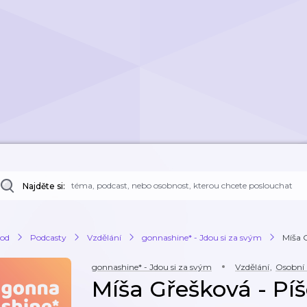
Najděte si:
od
Podcasty
Vzdělání
gonnashine* - Jdou si za svým
Míša G
gonnashine* - Jdou si za svým
Vzdělání
,
Osobní 
Míša Gřešková - Píše