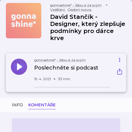
gonnashine* - Jdou si za svým
Vzdělání
,
Osobní rozvoj
David Stančík -
Designer, který zlepšuje
podmínky pro dárce
krve
gonnashine* - Jdou si za svým
Poslechněte si podcast
15. 4. 2021
33 min
INFO
KOMENTÁŘE