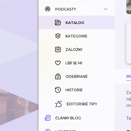
PODCASTY
KATALOG
KOUPENÉ
KATALOG
KATEGORIE
KATEGORIE
ZÁLOŽKY
ZÁLOŽKY
HISTORIE
LÍBÍ SE MI
I
ODEBÍRANÉ
HISTORIE
Dn
ně
EDITORSKÉ TIPY
ml
T
ČLÁNKY BLOG