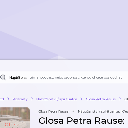
Najděte si:
od
Podcasty
Náboženství / spiritualita
Glosa Petra Rause
Gl
Glosa Petra Rause
Náboženství / spiritualita
,
Kře
Glosa Petra Rause: