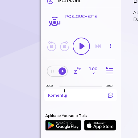
P
MŮJ PROFIL
Ak
POSLOUCHEJTE
Da
1.00
×
00:00
00:00
Komentuj
Aplikace Youradio Talk