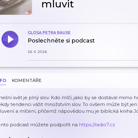
mluvit
GLOSA PETRA RAUSE
Poslechněte si podcast
26. 5. 2026
NFO
KOMENTÁŘE
ešní svět je plný slov. Kdo mlčí, jako by se dostával mimo
kdy tendenci vážit množstvím slov. To ovšem může být jen
uvení a mlčení, přičemž nápovědou mu je biblická kniha J
ento podcast můžete podpořit na
https://radio7.cz