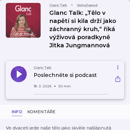
Glanc Talk
Volnočasové
Glanc Talk: „Tělo v
napětí si kila drží jako
záchranný kruh,“ říká
výživová poradkyně
Jitka Jungmannová
Glanc Talk
Poslechněte si podcast
18. 3. 2026
30 min
INFO
KOMENTÁŘE
Ve dvaceti jede naše tělo jako skvěle našlápnutá