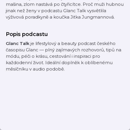
mašina, zlom nastává po čtyřicítce. Proč muži hubnou
jinak než ženy v podcastu Glanc Talk vysvětlila
výživová poradkyně a koučka Jitka Jungmannová.
Popis podcastu
Glanc Talk
je lifestylový a beauty podcast českého
časopisu Glanc — plný zajímavých rozhovorů, tipů na
módu, péči o krásu, cestování i inspiraci pro
každodenní život. Ideální doplněk k oblíbenému
měsíčníku v audio podobě.