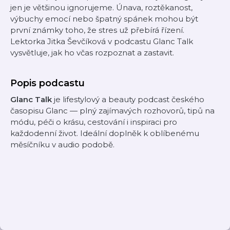
jen je většinou ignorujeme. Únava, roztěkanost,
výbuchy emocí nebo špatný spánek mohou být
první známky toho, že stres už přebírá řízení.
Lektorka Jitka Ševčíková v podcastu Glanc Talk
vysvětluje, jak ho včas rozpoznat a zastavit.
Popis podcastu
Glanc Talk
je lifestylový a beauty podcast českého
časopisu Glanc — plný zajímavých rozhovorů, tipů na
módu, péči o krásu, cestování i inspiraci pro
každodenní život. Ideální doplněk k oblíbenému
měsíčníku v audio podobě.