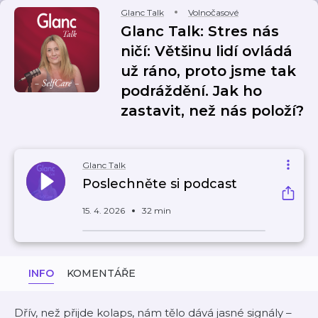
Glanc Talk
Volnočasové
Glanc Talk: Stres nás
ničí: Většinu lidí ovládá
už ráno, proto jsme tak
podráždění. Jak ho
zastavit, než nás položí?
Glanc Talk
Poslechněte si podcast
15. 4. 2026
32 min
INFO
KOMENTÁŘE
Dřív, než přijde kolaps, nám tělo dává jasné signály –