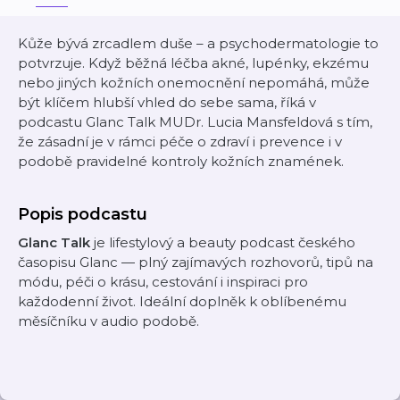
Kůže bývá zrcadlem duše – a psychodermatologie to
potvrzuje. Když běžná léčba akné, lupénky, ekzému
nebo jiných kožních onemocnění nepomáhá, může
být klíčem hlubší vhled do sebe sama, říká v
podcastu Glanc Talk MUDr. Lucia Mansfeldová s tím,
že zásadní je v rámci péče o zdraví i prevence i v
podobě pravidelné kontroly kožních znamének.
Popis podcastu
Glanc Talk
je lifestylový a beauty podcast českého
časopisu Glanc — plný zajímavých rozhovorů, tipů na
módu, péči o krásu, cestování i inspiraci pro
každodenní život. Ideální doplněk k oblíbenému
měsíčníku v audio podobě.