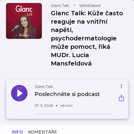
Glanc Talk
Volnočasové
Glanc Talk: Kůže často
reaguje na vnitřní
napětí,
psychodermatologie
může pomoct, říká
MUDr. Lucia
Mansfeldová
Glanc Talk
Poslechněte si podcast
27. 5. 2026
46 min
INFO
KOMENTÁŘE