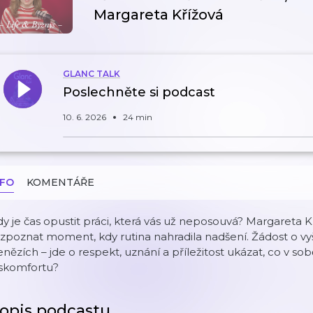
Margareta Křížová
GLANC TALK
Poslechněte si podcast
10. 6. 2026
24 min
NFO
KOMENTÁŘE
y je čas opustit práci, která vás už neposouvá? Margareta K
zpoznat moment, kdy rutina nahradila nadšení. Žádost o vyš
nězích – jde o respekt, uznání a příležitost ukázat, co v sobě
iskomfortu?
opis podcastu