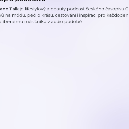
lanc Talk
je lifestylový a beauty podcast českého časopisu 
pů na módu, péči o krásu, cestování i inspiraci pro každodenn
blíbenému měsíčníku v audio podobě.