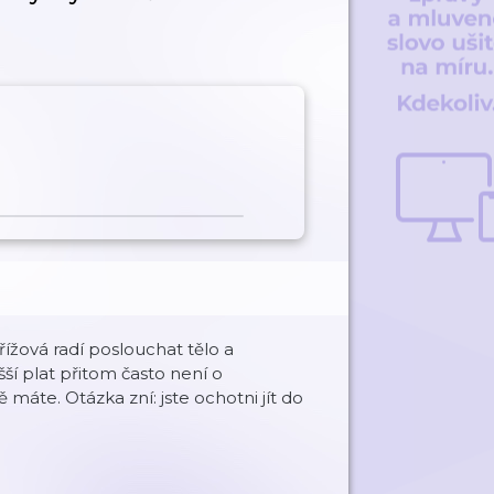
řížová radí poslouchat tělo a
ší plat přitom často není o
 máte. Otázka zní: jste ochotni jít do