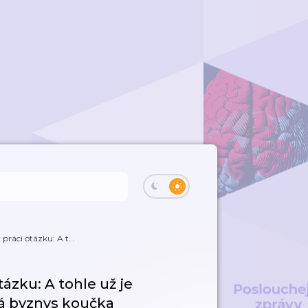
 práci otázku: A t...
tázku: A tohle už je
ká byznys koučka