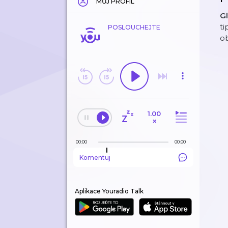
MŮJ PROFIL
G
ti
POSLOUCHEJTE
o
1.00
×
00:00
00:00
Komentuj
Aplikace Youradio Talk