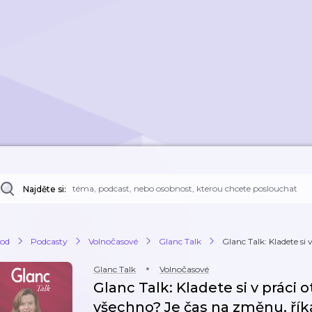
Najděte si:
od
Podcasty
Volnočasové
Glanc Talk
Glanc Talk: Kladete si v
Glanc Talk
Volnočasové
Glanc Talk: Kladete si v práci o
všechno? Je čas na změnu, ří