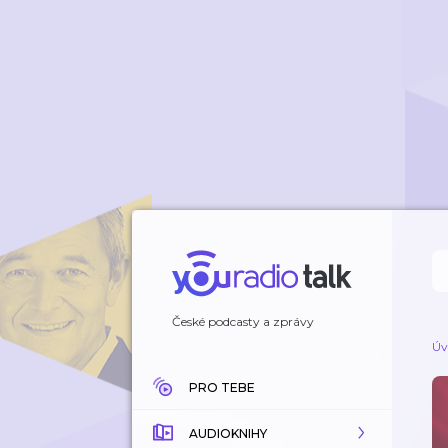
České podcasty a zprávy
Úv
PRO TEBE
AUDIOKNIHY