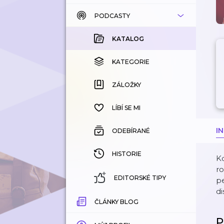
PODCASTY
KATALOG
KOUPENÉ
KATALOG
KATEGORIE
KATEGORIE
ZÁLOŽKY
ZÁLOŽKY
HISTORIE
LÍBÍ SE MI
I
ODEBÍRANÉ
HISTORIE
Kd
ro
EDITORSKÉ TIPY
pe
d
ČLÁNKY BLOG
P