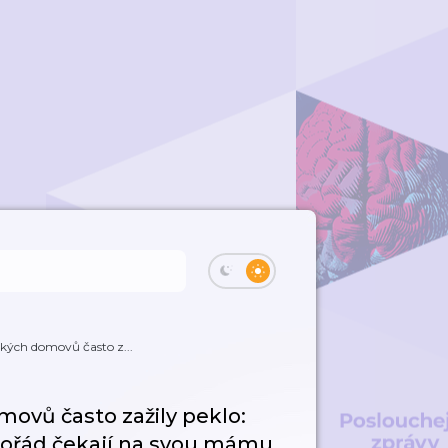
ských domovů často z...
movů často zažily peklo:
o pořád čekají na svou mámu