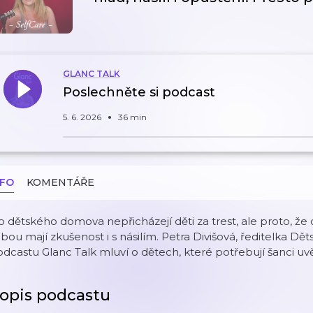
GLANC TALK
Poslechněte si podcast
5. 6. 2026
36 min
NFO
KOMENTÁŘE
 dětského domova nepřicházejí děti za trest, ale proto, že 
bou mají zkušenost i s násilím. Petra Divišová, ředitelka 
dcastu Glanc Talk mluví o dětech, které potřebují šanci uvě
opis podcastu