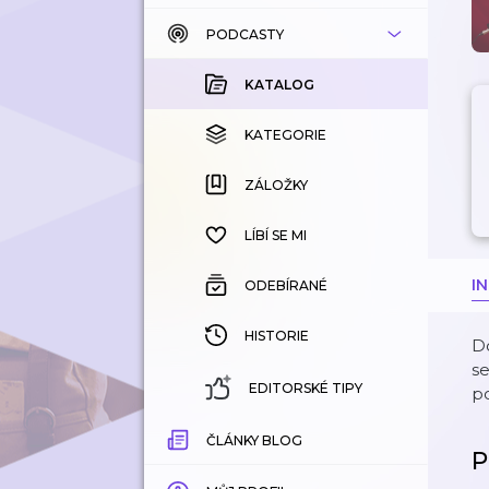
PODCASTY
KATALOG
KOUPENÉ
KATALOG
KATEGORIE
KATEGORIE
ZÁLOŽKY
ZÁLOŽKY
HISTORIE
LÍBÍ SE MI
I
ODEBÍRANÉ
HISTORIE
Do
se
EDITORSKÉ TIPY
po
ČLÁNKY BLOG
P