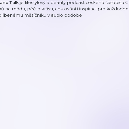
lanc Talk
je lifestylový a beauty podcast českého časopisu 
pů na módu, péči o krásu, cestování i inspiraci pro každodenn
blíbenému měsíčníku v audio podobě.