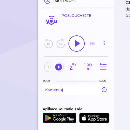
MŮJ PROFIL
G
ti
o
POSLOUCHEJTE
1.00
×
00:00
00:00
Komentuj
Aplikace Youradio Talk