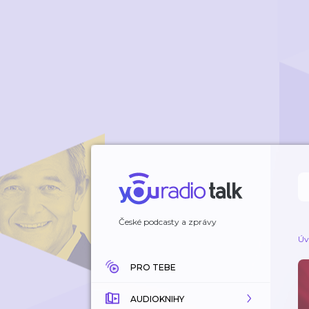
České podcasty a zprávy
Úv
PRO TEBE
AUDIOKNIHY