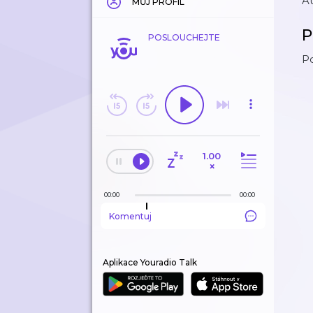
Au
MŮJ PROFIL
P
POSLOUCHEJTE
Po
1.00
×
00:00
00:00
Komentuj
Aplikace Youradio Talk