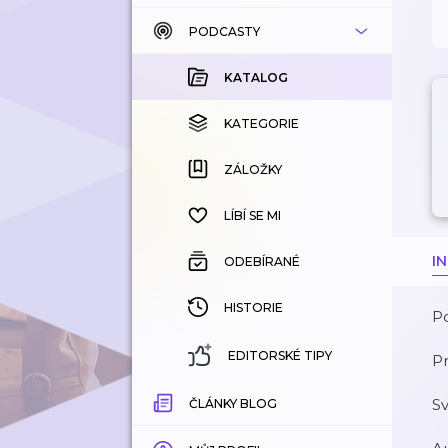
PODCASTY
KATALOG
KOUPENÉ
KATALOG
KATEGORIE
KATEGORIE
ZÁLOŽKY
ZÁLOŽKY
HISTORIE
LÍBÍ SE MI
I
ODEBÍRANÉ
HISTORIE
Po
EDITORSKÉ TIPY
Pr
Sv
ČLÁNKY BLOG