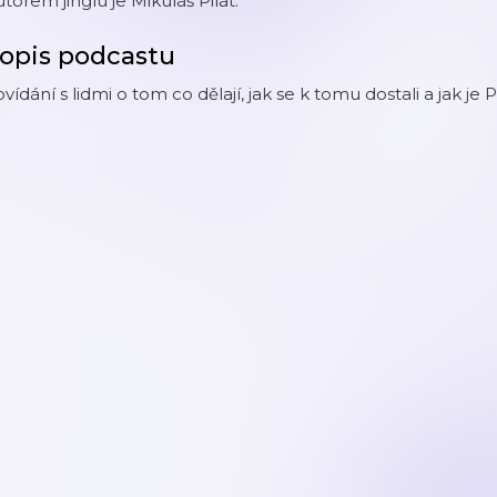
torem jinglu je Mikuláš Pilát.
opis podcastu
vídání s lidmi o tom co dělají, jak se k tomu dostali a jak je