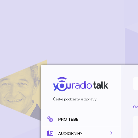
České podcasty a zprávy
Úv
PRO TEBE
AUDIOKNIHY