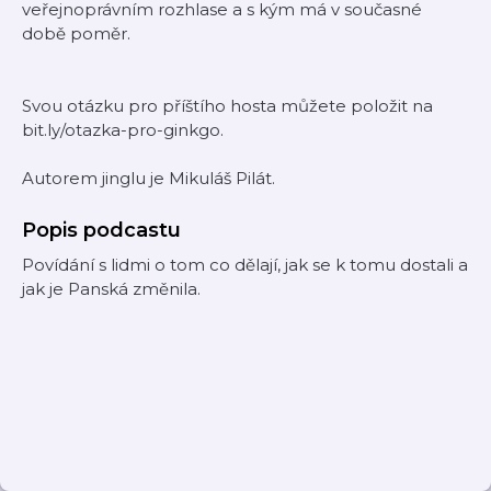
veřejnoprávním rozhlase a s kým má v současné
době poměr.
Svou otázku pro příštího hosta můžete položit na
bit.ly/otazka-pro-ginkgo.
Autorem jinglu je Mikuláš Pilát.
Popis podcastu
Povídání s lidmi o tom co dělají, jak se k tomu dostali a
jak je Panská změnila.