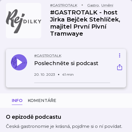
#GASTROTALK
Gastro
,
Umění
#GASTROTALK - host
Jirka Bejček Stehlíček,
majitel První Pivní
Tramwaye
#GASTROTALK
Poslechněte si podcast
20. 10. 2023
41 min
INFO
KOMENTÁŘE
O epizodě podcastu
Česká gastronomie je krásná, pojďme si o ní povídat.