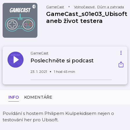
GameCast
Volnočasové
,
Dům a zahrada
GameCast_s01e03_Ubisoft
aneb život testera
GameCast
Poslechněte si podcast
23. 1. 2021
1 hod 45 min
INFO
KOMENTÁŘE
Povídání s hostem Philipem Kiulpekidisem nejen o
testování her pro Ubisoft.