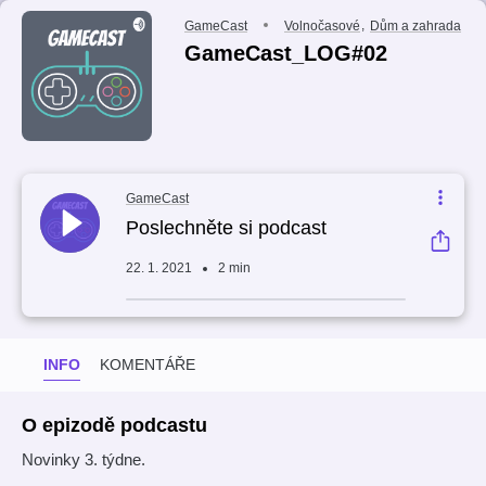
,
GameCast
Volnočasové
Dům a zahrada
GameCast_LOG#02
GameCast
Poslechněte si podcast
22. 1. 2021
2 min
INFO
KOMENTÁŘE
O epizodě podcastu
Novinky 3. týdne.