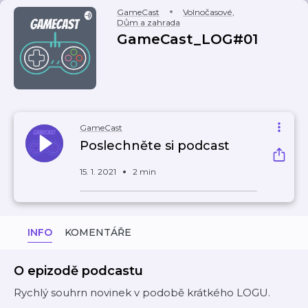
GameCast
Volnočasové
,
Dům a zahrada
GameCast_LOG#01
GameCast
Poslechněte si podcast
15. 1. 2021
2 min
INFO
KOMENTÁŘE
O epizodě podcastu
Rychlý souhrn novinek v podobě krátkého LOGU.