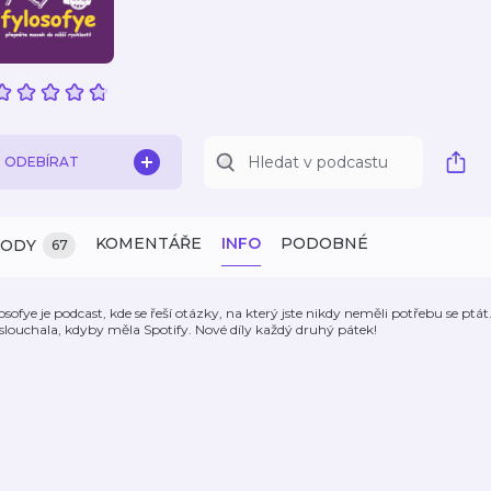
ODEBÍRAT
KOMENTÁŘE
INFO
PODOBNÉ
ZODY
67
losofye je podcast, kde se řeší otázky, na který jste nikdy neměli potřebu se ptát
slouchala, kdyby měla Spotify. Nové díly každý druhý pátek!