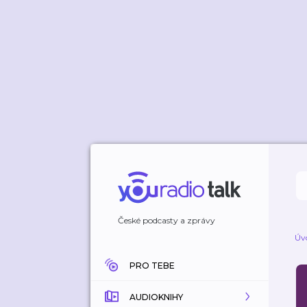
České podcasty a zprávy
Úv
PRO TEBE
AUDIOKNIHY