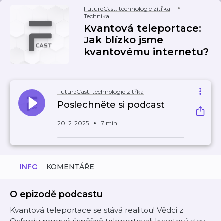
FutureCast: technologie zítřka
Technika
Kvantová teleportace:
Jak blízko jsme
kvantovému internetu?
FutureCast: technologie zítřka
Poslechněte si podcast
20. 2. 2025
7 min
INFO
KOMENTÁŘE
O epizodě podcastu
Kvantová teleportace se stává realitou! Vědci z
Oxfordu poprvé úspěšně teleportovali kvantový stav