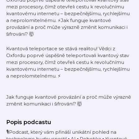
mezi procesory, čímž otevřeli cestu k revolučnímu
kvantovému internetu – bezpečnějšímu, rychlejšímu
a neprolomitelnému. ⚡Jak funguje kvantové
provázání a proč může výrazně změnit komunikaci i
šifrování? 🤯
Kvantová teleportace se stává realitou! Vědci z
Oxfordu poprvé úspěšně teleportovali kvantový stav
mezi procesory, čímž otevřeli cestu k revolučnímu
kvantovému internetu – bezpečnějšímu, rychlejšímu
a neprolomitelnému. ⚡
Jak funguje kvantové provázání a proč může výrazně
změnit komunikaci i šifrování? 🤯
Popis podcastu
🎙️Podcast, který vám přináší unikátní pohled na
technologie budoucnosti! ▪️ AI ▪️ Robotika ▪️ Kvantové