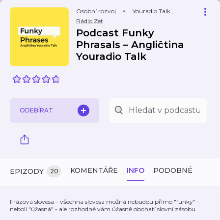
Osobní rozvoj
Youradio Talk
,
Rádio Zet
Podcast Funky
Phrasals – Angličtina
Youradio Talk
ODEBÍRAT
KOMENTÁŘE
INFO
PODOBNÉ
EPIZODY
20
Frázová slovesa – všechna slovesa možná nebudou přímo "funky" -
neboli "úžasná" - ale rozhodně vám úžasně obohatí slovní zásobu.