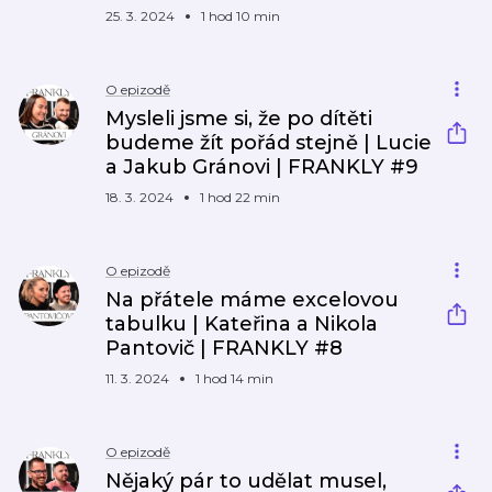
25. 3. 2024
1 hod 10 min
O epizodě
Mysleli jsme si, že po dítěti
budeme žít pořád stejně | Lucie
a Jakub Gránovi | FRANKLY #9
18. 3. 2024
1 hod 22 min
O epizodě
Na přátele máme excelovou
tabulku | Kateřina a Nikola
Pantovič | FRANKLY #8
11. 3. 2024
1 hod 14 min
O epizodě
Nějaký pár to udělat musel,