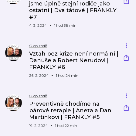
jsme úplně stejní rodiče jako
ostatní | Dva tátové | FRANKLY
#7
4. 3. 2024
1 hod 38 min
O epizodě
Vztah bez krize není normální |
Danuše a Robert Nerudovi |
FRANKLY #6
26. 2. 2024
1 hod 24 min
O epizodě
Preventivně chodíme na
párové terapie | Aneta a Dan
Martinkovi | FRANKLY #5
19. 2. 2024
1 hod 22 min