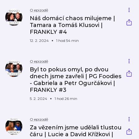
O epizodě
Náš domácí chaos milujeme |
Tamara a Tomáš Klusovi |
FRANKLY #4
12. 2. 2024
1 hod 54 min
O epizodě
Byl to pokus omyl, po dvou
dnech jsme zavřeli | PG Foodies
- Gabriela a Petr Ogurčákovi |
FRANKLY #3
5. 2. 2024
1 hod 26 min
O epizodě
Za vězením jsme udělali tlustou
čáru | Lucie a David Křížkovi |