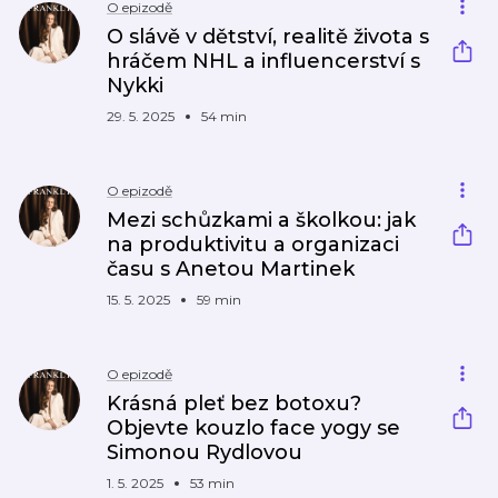
O epizodě
O slávě v dětství, realitě života s
hráčem NHL a influencerství s
Nykki
29. 5. 2025
54 min
O epizodě
Mezi schůzkami a školkou: jak
na produktivitu a organizaci
času s Anetou Martinek
15. 5. 2025
59 min
O epizodě
Krásná pleť bez botoxu?
Objevte kouzlo face yogy se
Simonou Rydlovou
1. 5. 2025
53 min