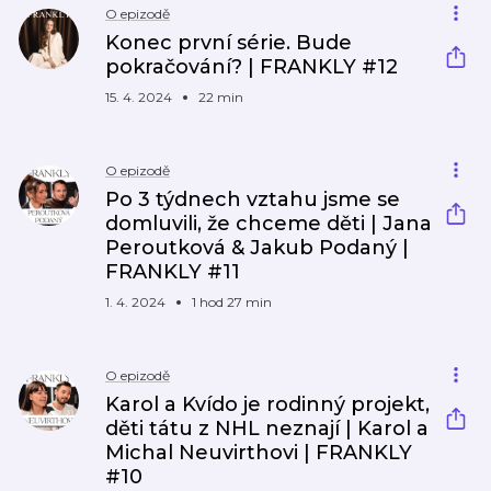
O epizodě
Konec první série. Bude
pokračování? | FRANKLY #12
15. 4. 2024
22 min
O epizodě
Po 3 týdnech vztahu jsme se
domluvili, že chceme děti | Jana
Peroutková & Jakub Podaný |
FRANKLY #11
1. 4. 2024
1 hod 27 min
O epizodě
Karol a Kvído je rodinný projekt,
děti tátu z NHL neznají | Karol a
Michal Neuvirthovi | FRANKLY
#10