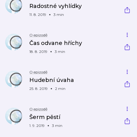
Radostné vyhlídky
11. 8. 2019
3 min
O epizodě
Čas odvane hříchy
18. 8. 2019
3 min
O epizodě
Hudební úvaha
25. 8. 2019
2 min
O epizodě
Šerm pěstí
1. 9. 2019
3 min