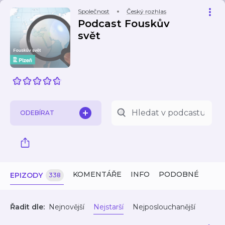
Společnost
Český rozhlas
Podcast Fouskův
svět
ODEBÍRAT
KOMENTÁŘE
INFO
PODOBNÉ
EPIZODY
338
Řadit dle:
Nejnovější
Nejstarší
Nejposlouchanější