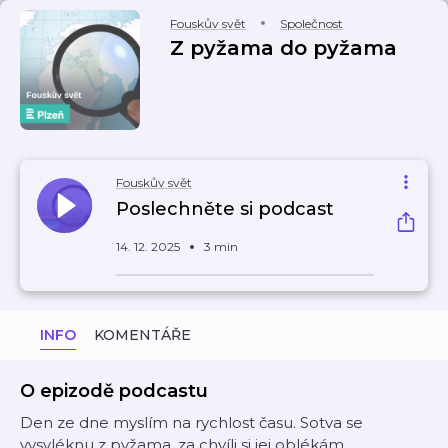
Fouskův svět
Společnost
Z pyžama do pyžama
Fouskův svět
Poslechněte si podcast
14. 12. 2025
3 min
INFO
KOMENTÁŘE
O epizodě podcastu
Den ze dne myslím na rychlost času. Sotva se
vysvléknu z pyžama, za chvíli si jej oblékám...