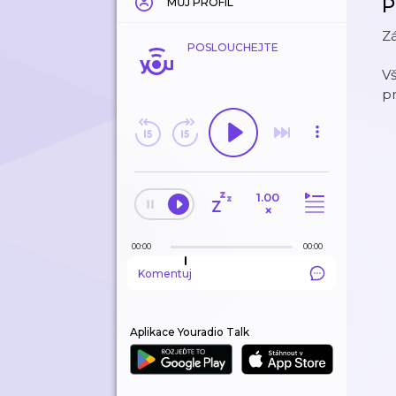
P
MŮJ PROFIL
Z
POSLOUCHEJTE
V
p
1.00
×
00:00
00:00
Komentuj
Aplikace Youradio Talk