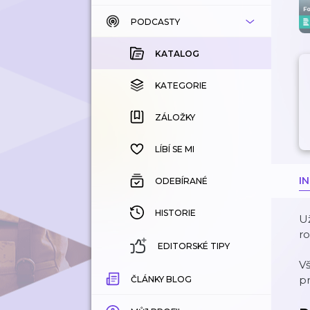
PODCASTY
KATALOG
KOUPENÉ
KATALOG
KATEGORIE
KATEGORIE
ZÁLOŽKY
ZÁLOŽKY
HISTORIE
LÍBÍ SE MI
I
ODEBÍRANÉ
HISTORIE
Už
ro
EDITORSKÉ TIPY
V
p
ČLÁNKY BLOG