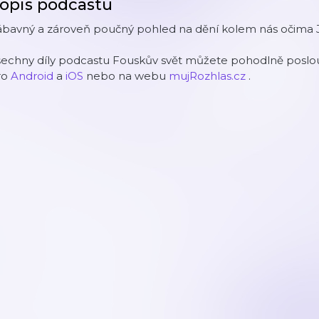
opis podcastu
ábavný a zároveň poučný pohled na dění kolem nás očima 
šechny díly podcastu Fouskův svět můžete pohodlně poslou
ro
Android
a
iOS
nebo na webu
mujRozhlas.cz
.