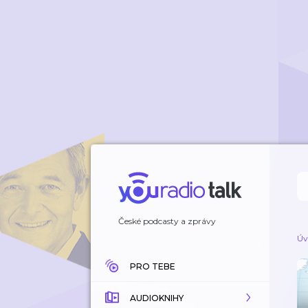
České podcasty a zprávy
Úv
PRO TEBE
AUDIOKNIHY