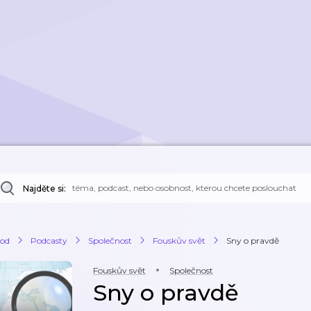
Najděte si:
od
Podcasty
Společnost
Fouskův svět
Sny o pravdě
Fouskův svět
Společnost
Sny o pravdě