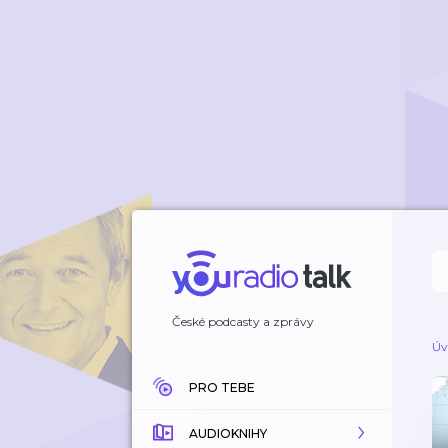
České podcasty a zprávy
Úv
PRO TEBE
AUDIOKNIHY