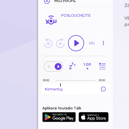
MŮJ PROFIL
Z
POSLOUCHEJTE
V
p
1.00
×
00:00
00:00
Komentuj
Aplikace Youradio Talk