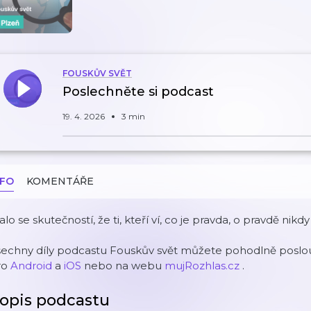
FOUSKŮV SVĚT
Poslechněte si podcast
19. 4. 2026
3 min
NFO
KOMENTÁŘE
alo se skutečností, že ti, kteří ví, co je pravda, o pravdě nikdy
šechny díly podcastu Fouskův svět můžete pohodlně poslou
ro
Android
a
iOS
nebo na webu
mujRozhlas.cz
.
opis podcastu