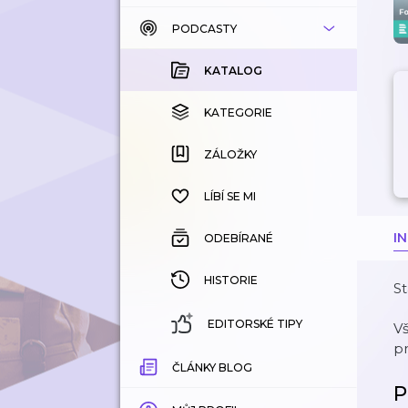
PODCASTY
KATALOG
KOUPENÉ
KATALOG
KATEGORIE
KATEGORIE
ZÁLOŽKY
ZÁLOŽKY
HISTORIE
LÍBÍ SE MI
I
ODEBÍRANÉ
HISTORIE
St
EDITORSKÉ TIPY
V
p
ČLÁNKY BLOG
P