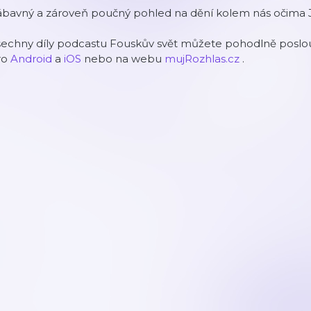
ábavný a zároveň poučný pohled na dění kolem nás očima 
šechny díly podcastu Fouskův svět můžete pohodlně poslou
ro
Android
a
iOS
nebo na webu
mujRozhlas.cz
.