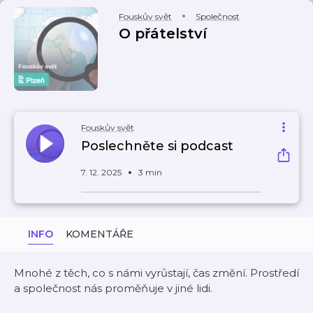
Fouskův svět
Společnost
O přátelství
Fouskův svět
Poslechněte si podcast
7. 12. 2025
3 min
INFO
KOMENTÁŘE
Mnohé z těch, co s námi vyrůstají, čas změní. Prostředí
a společnost nás proměňuje v jiné lidi.