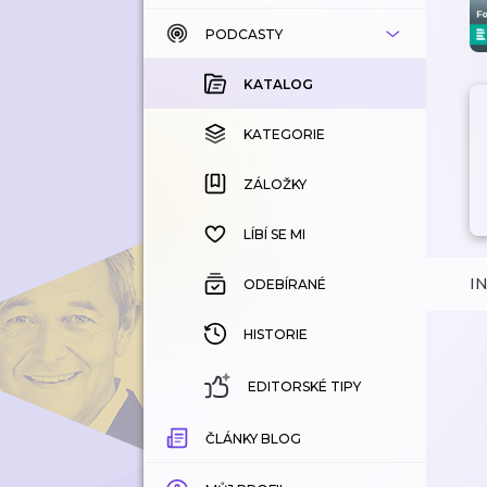
PODCASTY
KATALOG
KOUPENÉ
KATALOG
KATEGORIE
KATEGORIE
ZÁLOŽKY
ZÁLOŽKY
HISTORIE
LÍBÍ SE MI
I
ODEBÍRANÉ
HISTORIE
EDITORSKÉ TIPY
ČLÁNKY BLOG