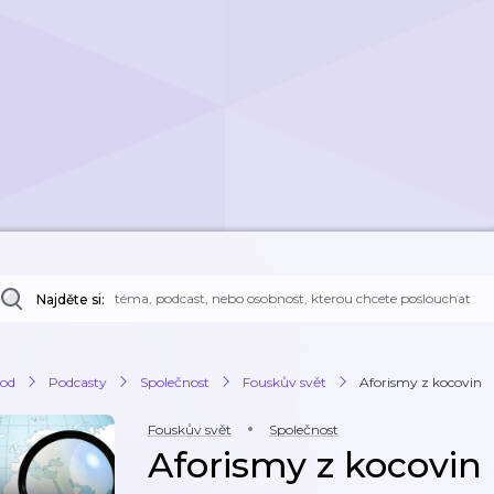
Najděte si:
od
Podcasty
Společnost
Fouskův svět
Aforismy z kocovin
Fouskův svět
Společnost
Aforismy z kocovin