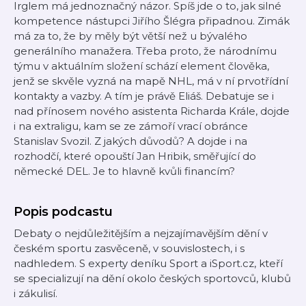
Irglem má jednoznačný názor. Spíš jde o to, jak silné
kompetence nástupci Jiřího Šlégra připadnou. Zimák
má za to, že by měly být větší než u bývalého
generálního manažera. Třeba proto, že národnímu
týmu v aktuálním složení schází element člověka,
jenž se skvěle vyzná na mapě NHL, má v ní prvotřídní
kontakty a vazby. A tím je právě Eliáš. Debatuje se i
nad přínosem nového asistenta Richarda Krále, dojde
i na extraligu, kam se ze zámoří vrací obránce
Stanislav Svozil. Z jakých důvodů? A dojde i na
rozhodčí, které opouští Jan Hribik, směřující do
německé DEL. Je to hlavně kvůli financím?
Popis podcastu
Debaty o nejdůležitějším a nejzajímavějším dění v
českém sportu zasvěceně, v souvislostech, i s
nadhledem. S experty deníku Sport a iSport.cz, kteří
se specializují na dění okolo českých sportovců, klubů
i zákulisí.