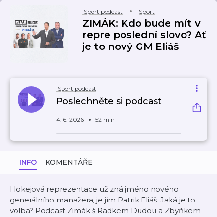
iSport podcast
Sport
ZIMÁK: Kdo bude mít v
repre poslední slovo? Ať
je to nový GM Eliáš
iSport podcast
Poslechněte si podcast
4. 6. 2026
52 min
INFO
KOMENTÁŘE
Hokejová reprezentace už zná jméno nového
generálního manažera, je jím Patrik Eliáš. Jaká je to
volba? Podcast Zimák ś Radkem Dudou a Zbyňkem