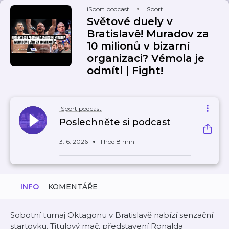
iSport podcast
Sport
Světové duely v
Bratislavě! Muradov za
10 milionů v bizarní
organizaci? Vémola je
odmítl | Fight!
iSport podcast
Poslechněte si podcast
3. 6. 2026
1 hod 8 min
INFO
KOMENTÁŘE
Sobotní turnaj Oktagonu v Bratislavě nabízí senzační
startovku. Titulový mač, představení Ronalda