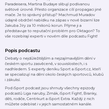
Paradeisera, Martina Budaye slibují podívanou
světové úrovně. Přesto organizace cílí propagaci jiné
mače. Je to správný přístup? Machmud Muradov
údajně obdržel nabídku na zápas v nové bizarní lize
Jakuba Jíry za 10 milionů korun. Přijme ji a
představuje to reputační problém pro Oktagon? To
vše rozebírají experti v novém díle podcastu Fight!
Popis podcastu
Debaty o nejdůležitějším a nejzajímavějším dění v
českém sportu zasvěceně, v souvislostech, i s
nadhledem. S experty deníku Sport a iSport.cz, kteří
se specializují na dění okolo českých sportovců, klubů
i zákulisí.
Pod iSport podcast jsou shrnuty všechny epizody
podcastů Liga naruby, Zimák, iSport Fight!, Branky,
děti, rodiče, Centrkurt a iSport Extra. Každý z nich
můžete odebírat i v jejich samostatném kanále.