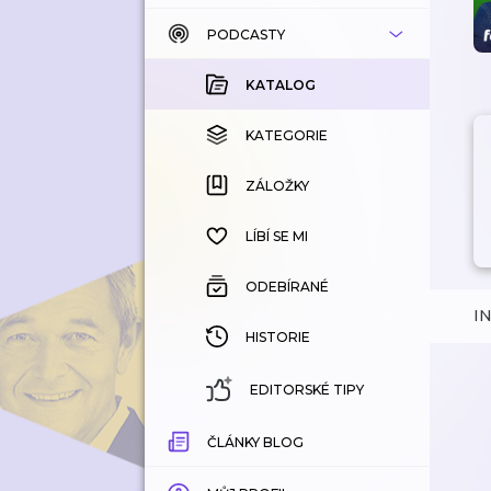
PODCASTY
KATALOG
KOUPENÉ
KATALOG
KATEGORIE
KATEGORIE
ZÁLOŽKY
ZÁLOŽKY
HISTORIE
LÍBÍ SE MI
ODEBÍRANÉ
I
HISTORIE
EDITORSKÉ TIPY
ČLÁNKY BLOG