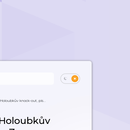
Holoubkův knock-out, pís...
 Holoubkův