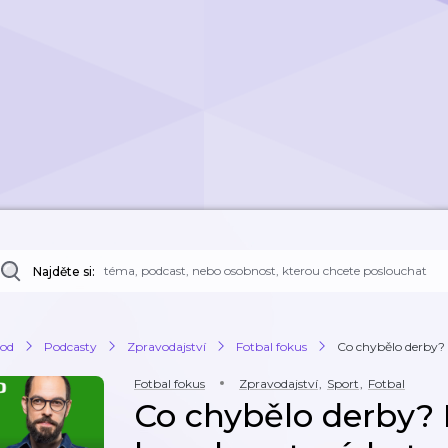
Najděte si:
od
Podcasty
Zpravodajství
Fotbal fokus
Co chybělo derby? 
Fotbal fokus
Zpravodajství
,
Sport
,
Fotbal
Co chybělo derby?