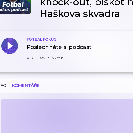
knock-out, pískot 
Haškova skvadra
FOTBAL FOKUS
Poslechněte si podcast
6. 10. 2025
55 min
NFO
KOMENTÁŘE