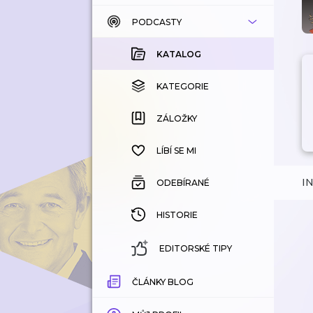
PODCASTY
KATALOG
KOUPENÉ
KATALOG
KATEGORIE
KATEGORIE
ZÁLOŽKY
ZÁLOŽKY
HISTORIE
LÍBÍ SE MI
I
ODEBÍRANÉ
HISTORIE
EDITORSKÉ TIPY
ČLÁNKY BLOG