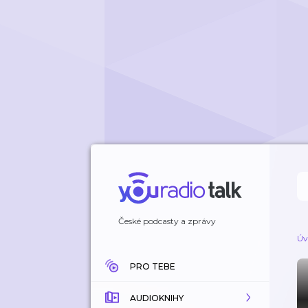
České podcasty a zprávy
Úv
PRO TEBE
AUDIOKNIHY