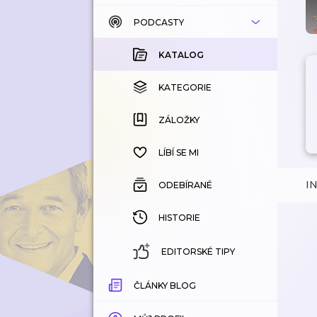
PODCASTY
KATALOG
KOUPENÉ
KATALOG
KATEGORIE
KATEGORIE
ZÁLOŽKY
ZÁLOŽKY
HISTORIE
LÍBÍ SE MI
I
ODEBÍRANÉ
HISTORIE
EDITORSKÉ TIPY
ČLÁNKY BLOG