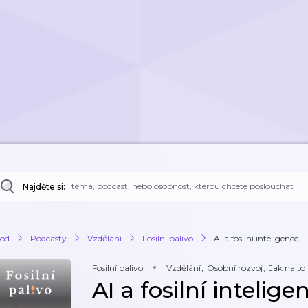
Najděte si:
od
Podcasty
Vzdělání
Fosilní palivo
AI a fosilní inteligence
Fosilní palivo
Vzdělání
,
Osobní rozvoj
,
Jak na to
AI a fosilní intelige