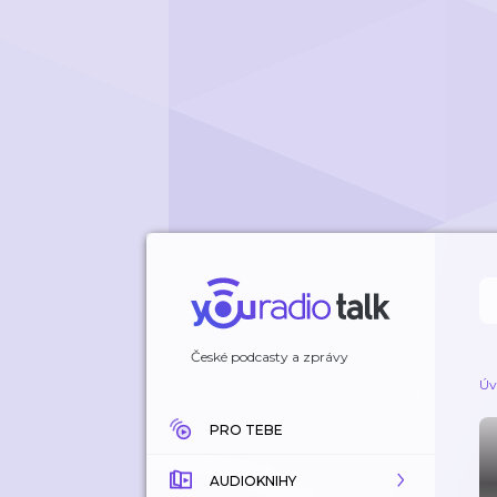
České podcasty a zprávy
Úv
PRO TEBE
AUDIOKNIHY