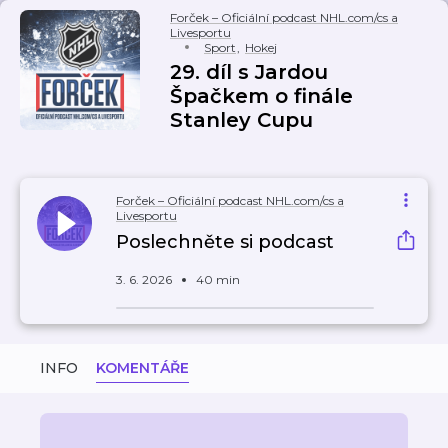
Forček – Oficiální podcast NHL.com/cs a
Livesportu
Sport
,
Hokej
29. díl s Jardou
Špačkem o finále
Stanley Cupu
Forček – Oficiální podcast NHL.com/cs a
Livesportu
Poslechněte si podcast
3. 6. 2026
40 min
INFO
KOMENTÁŘE