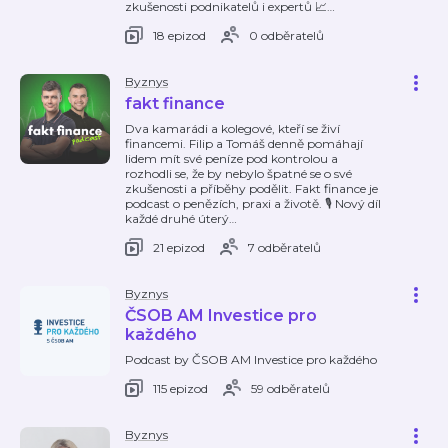
zkušenosti podnikatelů i expertů 📈
…
18 epizod
0 odběratelů
Byznys
fakt finance
Dva kamarádi a kolegové, kteří se živí
financemi. Filip a Tomáš denně pomáhají
lidem mít své peníze pod kontrolou a
rozhodli se, že by nebylo špatné se o své
zkušenosti a příběhy podělit. Fakt finance je
podcast o penězích, praxi a životě. 🎙 Nový díl
každé druhé úterý
…
21 epizod
7 odběratelů
Byznys
ČSOB AM Investice pro
každého
Podcast by ČSOB AM Investice pro každého
115 epizod
59 odběratelů
Byznys