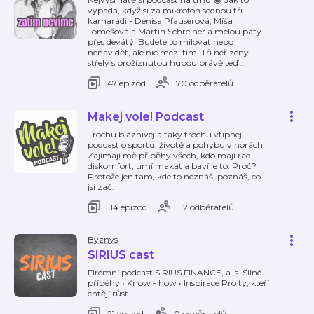
vypadá, když si za mikrofon sednou tři
kamarádi - Denisa Pfauserová, Míša
Tomešová a Martin Schreiner a melou pátý
přes devátý. Budete to milovat nebo
nenávidět, ale nic mezi tím! Tři neřízený
střely s prožíznutou hubou právě teď
…
47 epizod
70 odběratelů
Makej vole! Podcast
Trochu bláznivej a taky trochu vtipnej
podcast o sportu, životě a pohybu v horách.
Zajímají mě přiběhy všech, kdo mají rádi
diskomfort, umí makat a baví je to. Proč?
Protože jen tam, kde to neznáš, poznáš, co
jsi zač.
114 epizod
112 odběratelů
Byznys
SIRIUS cast
Firemní podcast SIRIUS FINANCE, a. s. Silné
příběhy • Know - how • Inspirace Pro ty, kteří
chtějí růst
21 epizod
0 odběratelů