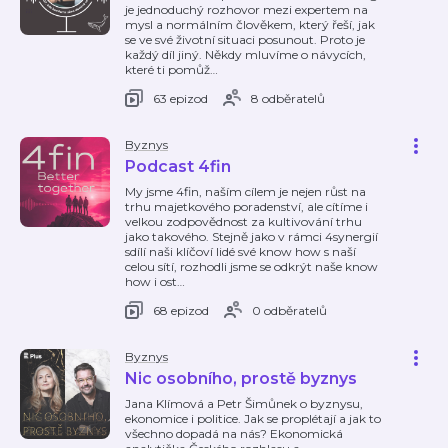
je jednoduchý rozhovor mezi expertem na
mysl a normálním člověkem, který řeší, jak
se ve své životní situaci posunout. Proto je
každý díl jiný. Někdy mluvíme o návycích,
které ti pomůž
…
63 epizod
8 odběratelů
Byznys
Podcast 4fin
My jsme 4fin, naším cílem je nejen růst na
trhu majetkového poradenství, ale cítíme i
velkou zodpovědnost za kultivování trhu
jako takového. Stejně jako v rámci 4synergií
sdílí naši klíčoví lidé své know how s naší
celou sítí, rozhodli jsme se odkrýt naše know
how i ost
…
68 epizod
0 odběratelů
Byznys
Nic osobního, prostě byznys
Jana Klímová a Petr Šimůnek o byznysu,
ekonomice i politice. Jak se proplétají a jak to
všechno dopadá na nás? Ekonomická