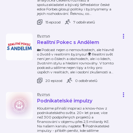
analytička Českého rozhlasu a
spoluzakladatel a bývalý šéfredaktor české
edice Forbes glosují politiky i byznysmeny a
jejich rozhodování. Řeknou, co
…
15 epizod
7 odběratelů
Byznys
Realitní Pokec s Andělem
🏡 Podcast nejen o nemovitostech, ale hlavně
o životě v realitním byznysu! 🌍 Realitní svět
není jen o číslech a obchodech, ale i o lidech,
životním stylu a hledání rovnováhy. V tomto
podcastu sdílíme nejen tipy a triky pro
úspěch v realitách, ale i osobní zkušenosti a
…
20 epizod
0 odběratelů
Byznys
Podnikatelské impulzy
Kloubíme přináší inspiraci a know‑how z
podnikatelského světa. 20+ let praxe, více
než 300 podpořených projektů a
financování v objemu přes 2,5 miliardy Kč.
Na našem kanálu najdete: 🎙 Podnikatelské
impulzy - příběh peněz, kde sdílíme