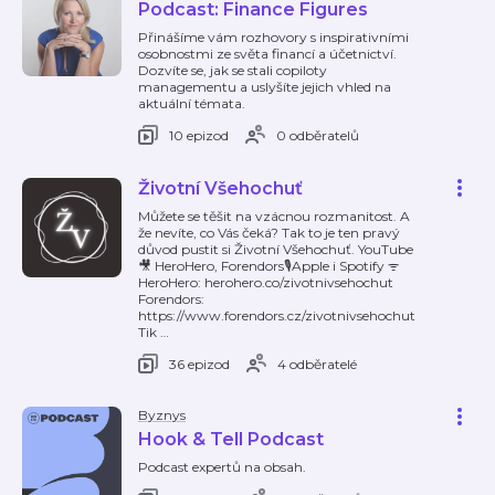
Podcast: Finance Figures
Přinášíme vám rozhovory s inspirativními
osobnostmi ze světa financí a účetnictví.
Dozvíte se, jak se stali copiloty
managementu a uslyšíte jejich vhled na
aktuální témata.
10 epizod
0 odběratelů
Životní Všehochuť
Můžete se těšit na vzácnou rozmanitost. A
že nevíte, co Vás čeká? Tak to je ten pravý
důvod pustit si Životní Všehochuť. YouTube
🎥 HeroHero, Forendors🎙️Apple i Spotify ᯤ
HeroHero: herohero.co/zivotnivsehochut
Forendors:
https://www.forendors.cz/zivotnivsehochut
Tik
…
36 epizod
4 odběratelé
Byznys
Hook & Tell Podcast
Podcast expertů na obsah.