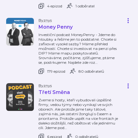
4 epizod
1 odběratel
Byznys
Money Penny
Investiční podcast MoneyPenny - Jdeme do
hloubky a řešíme jen to podstatné. Chcete si
zafixovat vysoké sazby? Máme přehled
možností. Chcete si investovat na penzi přes
DIP? Máme mapu poskytovatelů.
Srovnáváme, počítáme, zjišťujeme, ptáme
se, postrkujeme. Najdete zde roz
…
179 epizod
80 odběratelů
Byznys
Třetí Směna
Zveme si hosty, kteří vybudovali úspěšné
firmy, vedou týmy nebo vynikají ve svých
oborech. Ale protože jsme taky tátové,
zajímá nás, jak ostatní žonglují s časem a
prioritama. Protože uspět na více frontách je
daleko složitější, než obětovat vše jedinému
cíli. Jdeme pod
…
6 epizod
0 odběratelů