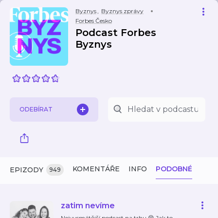
Byznys
,
Byznys zprávy
Forbes Česko
Podcast Forbes
Byznys
ODEBÍRAT
KOMENTÁŘE
INFO
PODOBNÉ
EPIZODY
949
zatim nevíme
Nejvysmátější podcast na trhu 😁 Jak to