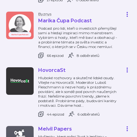
Byznys
Marika Čupa Podcast
Podcast pro lidi, kteří o investicích přemýšlejí
sami a hledají inspiraci mimo mainstream.
Vybírám si hosty, kteří mě baví a obohacují -
a probíráme témata ze světa investic a
financí, o kterých se v Česku moc nemluví.
66 epizod
8 odběratelů
HovorcaSt
Hluboké rozhovory a skutečné lidské osudy.
Vítejte na HovorcaSt. Moderátor Luboš
Fleischmann si nezve hosty k prázdnému
povídání, ale k sondě pod povrch naučených
frází. Neřešíme povrchní trendy, jdeme k
podstatě. Probíráme pády, budování kariéry
i motivaci. Dáváme host
…
44 epizod
6 odběratelů
Melvil Papers
Myšlenky, které mění život k lepšímu –