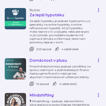
Byznys
Za lepší hypotéku
Za lepší hypotéku je podcast hyponamiru.cz,
specialisty na online hypotéky a online
refinancování hypoték. Ať již hypotéku
máte, teprve o ní uvažujete, nebo jste se pro
ni již rozhodli, pro každého budeme mít
zajímavá témata a informace, které vám
pomohou lépe se v tomt
…
203 epizod
4 odběratelé
Domácnost v plusu
Finančně ekonomický podcast zaměřený na
správu rodinných a podnikatelských financí.
Nastavujeme finanční nástroje tak,
abychom maximalizovali užitek pro klienty.
10 epizod
0 odběratelů
Mindshifting
🎙 Mindshifting – podcast, kde komfortní
zóna dostává co proto Podcast Mindshifting