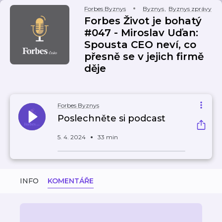
Forbes Byznys
Byznys
,
Byznys zprávy
Forbes Život je bohatý
#047 - Miroslav Uďan:
Spousta CEO neví, co
přesně se v jejich firmě
děje
Forbes Byznys
Poslechněte si podcast
5. 4. 2024
33 min
INFO
KOMENTÁŘE