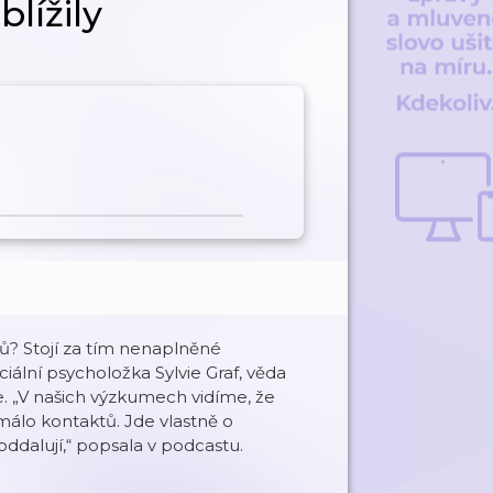
lížily
ů? Stojí za tím nenaplněné
iální psycholožka Sylvie Graf, věda
e. „V našich výzkumech vidíme, že
 málo kontaktů. Jde vlastně o
ddalují,“ popsala v podcastu.