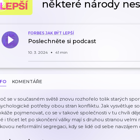
některé národy nesb
FORBES JAK BÝT LEPŠÍ
Poslechněte si podcast
10. 3. 2024
41 min
NFO
KOMENTÁŘE
oč se v současném světě znovu rozhořelo tolik starých spor
ychologické potřeby obou stran konfliktu. Jak vysvětluje soc
káže pojmenovat, co se v takové společnosti v tu chvíli děj
dé i třicet let po skončení války mají s druhou stranou velmi
kovou neformální segregaci, kdy se lidé od sebe navzájem o