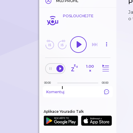
P
MŮJ PROFIL
Ja
POSLOUCHEJTE
o 
1.00
×
00:00
00:00
Komentuj
Aplikace Youradio Talk