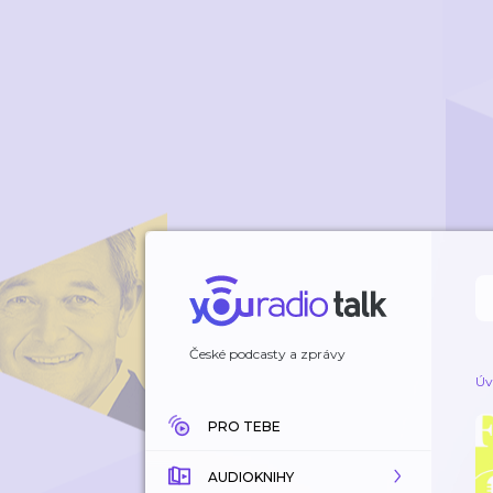
České podcasty a zprávy
Úv
PRO TEBE
AUDIOKNIHY