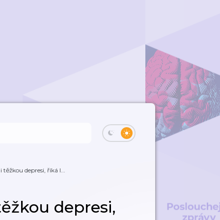
 těžkou depresi, říká l...
 těžkou depresi,