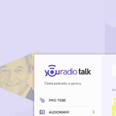
České podcasty a zprávy
Úv
PRO TEBE
AUDIOKNIHY