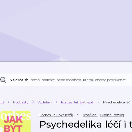
Najděte si:
od
Podcasty
Vzdělání
Forbes Jak být lepší
Psychedelika léčí i
Forbes Jak být lepší
Vzdělání
,
Osobní rozvoj
Psychedelika léčí i