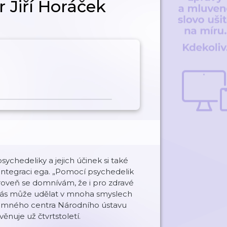
r Jiří Horáček
ychedeliky a jejich účinek si také
zintegraci ega. „Pomocí psychedelik
ároveň se domnívám, že i pro zdravé
rý nás může udělat v mnoha smyslech
ýzkumného centra Národního ústavu
nuje už čtvrtstoletí.