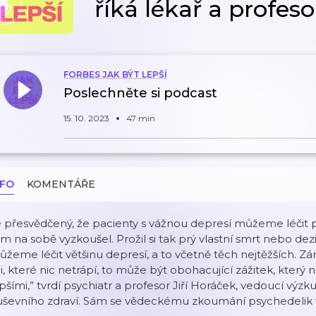
říká lékař a profeso
FORBES JAK BÝT LEPŠÍ
Poslechněte si podcast
15. 10. 2023
47 min
NFO
KOMENTÁŘE
 přesvědčený, že pacienty s vážnou depresí můžeme léčit ps
m na sobě vyzkoušel. Prožil si tak prý vlastní smrt nebo de
žeme léčit většinu depresí, a to včetně těch nejtěžších. Z
di, které nic netrápí, to může být obohacující zážitek, kte
pšími,” tvrdí psychiatr a profesor Jiří Horáček, vedoucí v
ševního zdraví. Sám se vědeckému zkoumání psychedelik vě