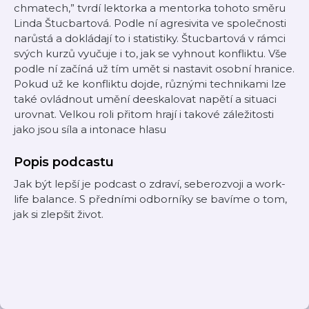
chmatech,” tvrdí lektorka a mentorka tohoto směru
Linda Štucbartová. Podle ní agresivita ve společnosti
narůstá a dokládají to i statistiky. Štucbartová v rámci
svých kurzů vyučuje i to, jak se vyhnout konfliktu. Vše
podle ní začíná už tím umět si nastavit osobní hranice.
Pokud už ke konfliktu dojde, různými technikami lze
také ovládnout umění deeskalovat napětí a situaci
urovnat. Velkou roli přitom hrají i takové záležitosti
jako jsou síla a intonace hlasu
Popis podcastu
Jak být lepší je podcast o zdraví, seberozvoji a work-
life balance. S předními odborníky se bavíme o tom,
jak si zlepšit život.