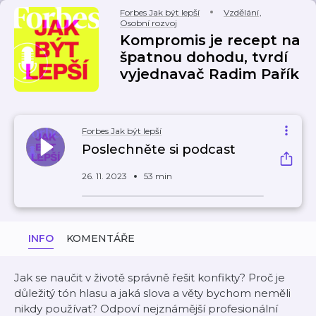
Forbes Jak být lepší
Vzdělání
,
Osobní rozvoj
Kompromis je recept na
špatnou dohodu, tvrdí
vyjednavač Radim Pařík
Forbes Jak být lepší
Poslechněte si podcast
26. 11. 2023
53 min
INFO
KOMENTÁŘE
Jak se naučit v životě správně řešit konfikty? Proč je
důležitý tón hlasu a jaká slova a věty bychom neměli
nikdy používat? Odpoví nejznámější profesionální