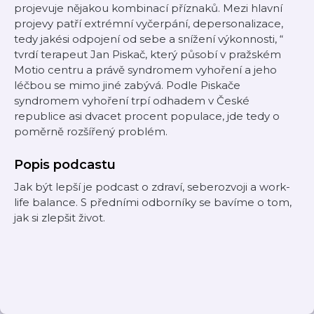
projevuje nějakou kombinací příznaků. Mezi hlavní
projevy patří extrémní vyčerpání, depersonalizace,
tedy jakési odpojení od sebe a snížení výkonnosti, “
tvrdí terapeut Jan Piskač, který působí v pražském
Motio centru a právě syndromem vyhoření a jeho
léčbou se mimo jiné zabývá. Podle Piskače
syndromem vyhoření trpí odhadem v České
republice asi dvacet procent populace, jde tedy o
poměrně rozšířený problém.
Popis podcastu
Jak být lepší je podcast o zdraví, seberozvoji a work-
life balance. S předními odborníky se bavíme o tom,
jak si zlepšit život.