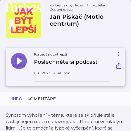
Forbes Jak být lepší
Vzdělání
,
Osobní rozvoj
Jan Piskač (Motio
centrum)
Forbes Jak být lepší
Poslechněte si podcast
11. 6. 2023
40 min
INFO
KOMENTÁŘE
Syndrom vyhoření – téma, které se skloňuje stále
častěji nejen mezi manažery, ale i třeba mezi mladými
lidmi. „Je to emoční a fyzické vyčerpání, které se