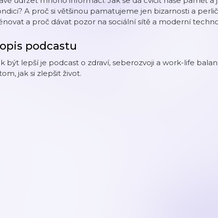
avě udržet mnoho informací. Jak se dá cvičit naše paměť a j
ndici? A proč si většinou pamatujeme jen bizarnosti a per
énovat a proč dávat pozor na sociální sítě a moderní techn
opis podcastu
k být lepší je podcast o zdraví, seberozvoji a work-life ba
tom, jak si zlepšit život.