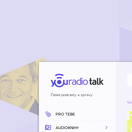
České podcasty a zprávy
Úv
PRO TEBE
AUDIOKNIHY