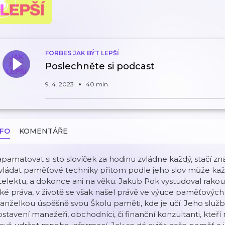
FORBES JAK BÝT LEPŠÍ
Poslechněte si podcast
9. 4. 2023
40 min
NFO
KOMENTÁŘE
pamatovat si sto slovíček za hodinu zvládne každý, stačí zn
ládat paměťové techniky přitom podle jeho slov může každ
telektu, a dokonce ani na věku. Jakub Pok vystudoval rak
ké práva, v životě se však našel právě ve výuce paměťových 
nželkou úspěšně svou Školu paměti, kde je učí. Jeho služb
stavení manažeři, obchodníci, či finanční konzultanti, kteří