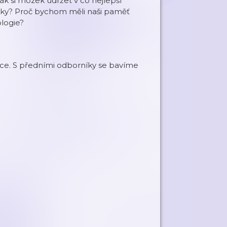
ak si mozek udržet v co nejlepší
ličky? Proč bychom měli naši paměť
ologie?
lance. S předními odborníky se bavíme