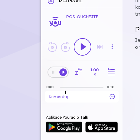
hl
MŮJ PROFIL
ko
tr
POSLOUCHEJTE
P
Ja
o 
1.00
×
00:00
00:00
Komentuj
Aplikace Youradio Talk