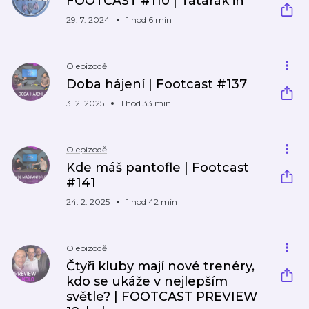
FOOTCAST #110 | Tatarák in
29. 7. 2024
1 hod 6 min
O epizodě
Doba hájení | Footcast #137
3. 2. 2025
1 hod 33 min
O epizodě
Kde máš pantofle | Footcast
#141
24. 2. 2025
1 hod 42 min
O epizodě
Čtyři kluby mají nové trenéry,
kdo se ukáže v nejlepším
světle? | FOOTCAST PREVIEW