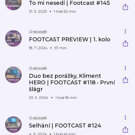
To mi nesedí | Footcast #145
31. 3. 2025
1 hod 32 min
O epizodě
FOOTCAST PREVIEW | 1. kolo
18. 7. 2024
57 min
O epizodě
Duo bez porážky, Kliment
HERO | FOOTCAST #118 • První
šlágr
23. 9. 2024
1 hod 18 min
O epizodě
Selhání | FOOTCAST #124
4. 11. 2024
1 hod 41 min