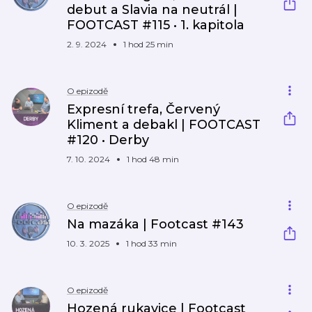
debut a Slavia na neutrál |
FOOTCAST #115 • 1. kapitola
2. 9. 2024
1 hod 25 min
O epizodě
Expresní trefa, Červený
Kliment a debakl | FOOTCAST
#120 • Derby
7. 10. 2024
1 hod 48 min
O epizodě
Na mazáka | Footcast #143
10. 3. 2025
1 hod 33 min
O epizodě
Hozená rukavice | Footcast