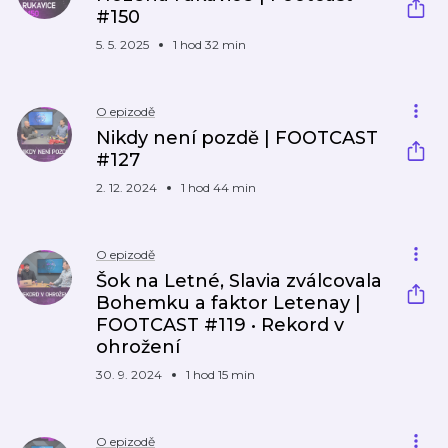
#150
5. 5. 2025
1 hod 32 min
O epizodě
Nikdy není pozdě | FOOTCAST
#127
2. 12. 2024
1 hod 44 min
O epizodě
Šok na Letné, Slavia zválcovala
Bohemku a faktor Letenay |
FOOTCAST #119 • Rekord v
ohrožení
30. 9. 2024
1 hod 15 min
O epizodě