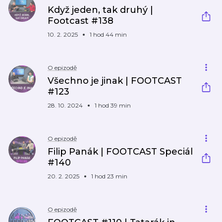
Když jeden, tak druhý |
Footcast #138
10. 2. 2025
1 hod 44 min
O epizodě
Všechno je jinak | FOOTCAST
#123
28. 10. 2024
1 hod 39 min
O epizodě
Filip Panák | FOOTCAST Speciál
#140
20. 2. 2025
1 hod 23 min
O epizodě