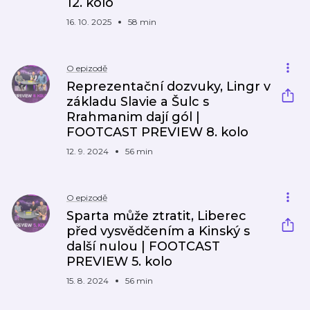
12. kolo
16. 10. 2025
58 min
O epizodě
Reprezentační dozvuky, Lingr v
základu Slavie a Šulc s
Rrahmanim dají gól |
FOOTCAST PREVIEW 8. kolo
12. 9. 2024
56 min
O epizodě
Sparta může ztratit, Liberec
před vysvědčením a Kinský s
další nulou | FOOTCAST
PREVIEW 5. kolo
15. 8. 2024
56 min