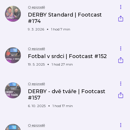
O epizodě
DERBY Standard | Footcast
#174
9. 3. 2026
1 hod 7 min
O epizodě
Fotbal v srdci | Footcast #152
19. 5. 2025
1 hod 27 min
O epizodě
DERBY - dvě tváře | Footcast
#157
6. 10. 2025
1 hod 17 min
O epizodě