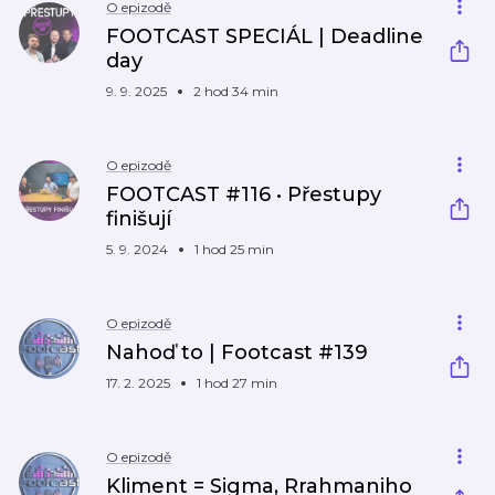
O epizodě
FOOTCAST SPECIÁL | Deadline
day
9. 9. 2025
2 hod 34 min
O epizodě
FOOTCAST #116 • Přestupy
finišují
5. 9. 2024
1 hod 25 min
O epizodě
Nahoď to | Footcast #139
17. 2. 2025
1 hod 27 min
O epizodě
Kliment = Sigma, Rrahmaniho