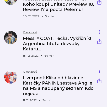
Koho koupí United? Preview 18,
Review 17 a pocta Pelému!
30. 12. 2022
51 min
O epizodě
Messi = GOAT. Tečka. Vykřičník!
Argentina titul a dozvuky
Kataru...
18. 12. 2022
44 min
O epizodě
Liverpool: Klika od blázince.
Kartičky PANINI, sestava Anglie
na MS a nadupaný seznam Kdo
nejede.
11. 11. 2022
54 min