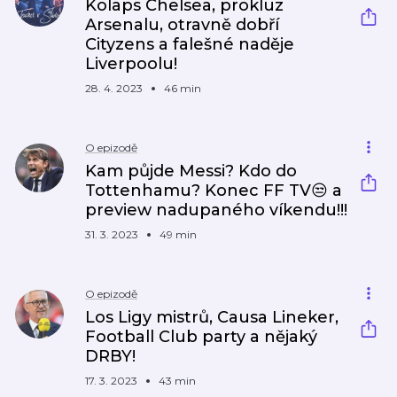
Kolaps Chelsea, prokluz
Arsenalu, otravně dobří
Cityzens a falešné naděje
Liverpoolu!
28. 4. 2023
46 min
O epizodě
Kam půjde Messi? Kdo do
Tottenhamu? Konec FF TV😒 a
preview nadupaného víkendu!!!
31. 3. 2023
49 min
O epizodě
Los Ligy mistrů, Causa Lineker,
Football Club party a nějaký
DRBY!
17. 3. 2023
43 min