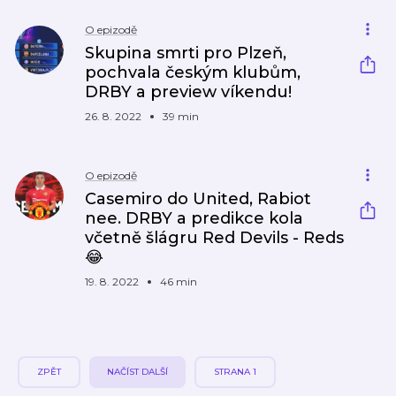
O epizodě
Skupina smrti pro Plzeň,
pochvala českým klubům,
DRBY a preview víkendu!
26. 8. 2022
39 min
O epizodě
Casemiro do United, Rabiot
nee. DRBY a predikce kola
včetně šlágru Red Devils - Reds
😂
19. 8. 2022
46 min
ZPĚT
NAČÍST DALŠÍ
STRANA 1