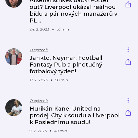
Arsenal strikes back! Potter
out? Liverpool ukázal reálnou
bídu a pár nových manažerů v
PL...
24. 2. 2023
53 min
O epizodě
Jankto, Neymar, Football
Fantasy Pub a plnotučný
fotbalový týden!
17. 2. 2023
50 min
O epizodě
Hurikán Kane, United na
prodej, City k soudu a Liverpool
k Poslednímu soudu!
9. 2. 2023
49 min