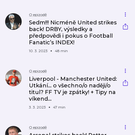
O epizodě
Sedm!!! Nicméně United strikes
back! DRBY, výsledky a
předpovědi i pokus o Football
Fanatic’s INDEX!
10. 3. 2023
48 min
O epizodě
Liverpool - Manchester United:
Utkání... o všechno/o naději/o
titul? FF TV je zpátky! + Tipy na
víkend...
3. 3. 2023
47 min
O epizodě