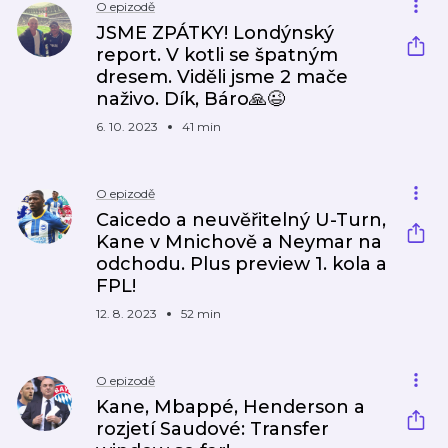
O epizodě
JSME ZPÁTKY! Londýnský
report. V kotli se špatným
dresem. Viděli jsme 2 mače
naživo. Dík, Báro🙏😉
6. 10. 2023
41 min
O epizodě
Caicedo a neuvěřitelný U-Turn,
Kane v Mnichově a Neymar na
odchodu. Plus preview 1. kola a
FPL!
12. 8. 2023
52 min
O epizodě
Kane, Mbappé, Henderson a
rozjetí Saudové: Transfer