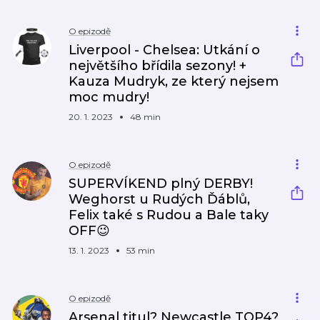
O epizodě
Liverpool - Chelsea: Utkání o
největšího břídila sezony! +
Kauza Mudryk, ze který nejsem
moc mudry!
20. 1. 2023
48 min
O epizodě
SUPERVÍKEND plný DERBY!
Weghorst u Rudých Ďáblů,
Felix také s Rudou a Bale taky
OFF😉
13. 1. 2023
53 min
O epizodě
Arsenal titul? Newcastle TOP4?