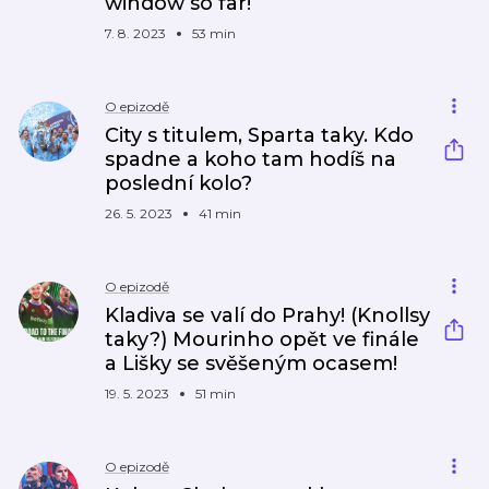
window so far!
7. 8. 2023
53 min
O epizodě
City s titulem, Sparta taky. Kdo
spadne a koho tam hodíš na
poslední kolo?
26. 5. 2023
41 min
O epizodě
Kladiva se valí do Prahy! (Knollsy
taky?) Mourinho opět ve finále
a Lišky se svěšeným ocasem!
19. 5. 2023
51 min
O epizodě