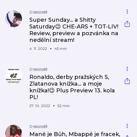
O epizodě
Super Sunday... a Shitty
Saturday😉 CHE-ARS + TOT-LIV!
Review, preview a pozvánka na
nedělní stream!
4. 11. 2022
45 min
O epizodě
Ronaldo, derby pražských S,
Zlatanova knížka... a moje
knížka!😉 Plus Preview 13. kola
PL!
27. 10. 2022
52 min
O epizodě
Mané je Bůh, Mbappé je fracek,