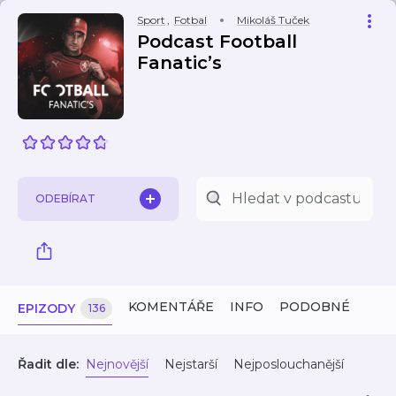
Sport
,
Fotbal
Mikoláš Tuček
Podcast Football
Fanatic’s
ODEBÍRAT
KOMENTÁŘE
INFO
PODOBNÉ
EPIZODY
136
Řadit dle:
Nejnovější
Nejstarší
Nejposlouchanější