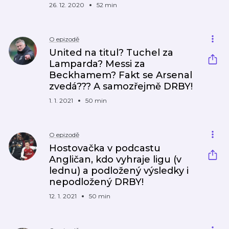
26. 12. 2020
52 min
O epizodě
United na titul? Tuchel za
Lamparda? Messi za
Beckhamem? Fakt se Arsenal
zvedá??? A samozřejmě DRBY!
1. 1. 2021
50 min
O epizodě
Hostovačka v podcastu
Angličan, kdo vyhraje ligu (v
lednu) a podložený výsledky i
nepodložený DRBY!
12. 1. 2021
50 min