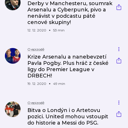
Derby v Manchesteru, soumrak
Arsenalu a Cyberpunk, pivo a
nenávist v podcastu páté
cenové skupiny!
12. 12. 2020
53 min
O epizodě
Krize Arsenalu a nanebevzetí
Pavla Pogby. Plus hráč z české
ligy do Premier League v
DRBECH!
19. 12. 2020
49 min
O epizodě
Bitva o Londýn i o Artetovu
pozici. United mohou vstoupit
do historie a Messi do PSG.