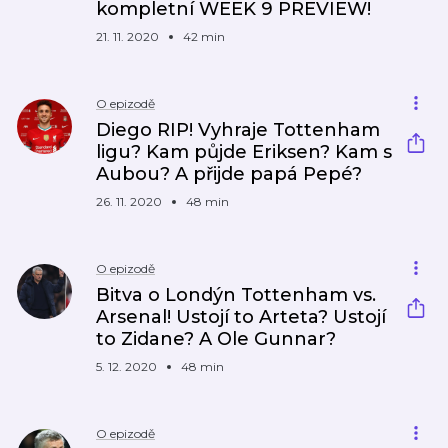
kompletní WEEK 9 PREVIEW!
21. 11. 2020
42 min
O epizodě
Diego RIP! Vyhraje Tottenham
ligu? Kam půjde Eriksen? Kam s
Aubou? A přijde papá Pepé?
26. 11. 2020
48 min
O epizodě
Bitva o Londýn Tottenham vs.
Arsenal! Ustojí to Arteta? Ustojí
to Zidane? A Ole Gunnar?
5. 12. 2020
48 min
O epizodě