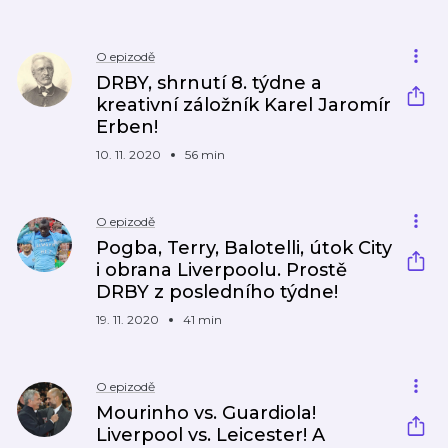
O epizodě
DRBY, shrnutí 8. týdne a
kreativní záložník Karel Jaromír
Erben!
10. 11. 2020
56 min
O epizodě
Pogba, Terry, Balotelli, útok City
i obrana Liverpoolu. Prostě
DRBY z posledního týdne!
19. 11. 2020
41 min
O epizodě
Mourinho vs. Guardiola!
Liverpool vs. Leicester! A