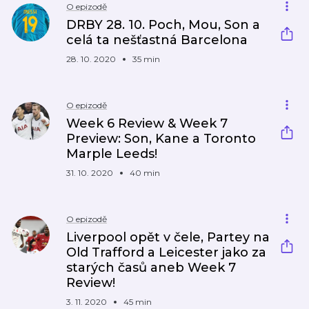
O epizodě
DRBY 28. 10. Poch, Mou, Son a
celá ta nešťastná Barcelona
28. 10. 2020
35 min
O epizodě
Week 6 Review & Week 7
Preview: Son, Kane a Toronto
Marple Leeds!
31. 10. 2020
40 min
O epizodě
Liverpool opět v čele, Partey na
Old Trafford a Leicester jako za
starých časů aneb Week 7
Review!
3. 11. 2020
45 min