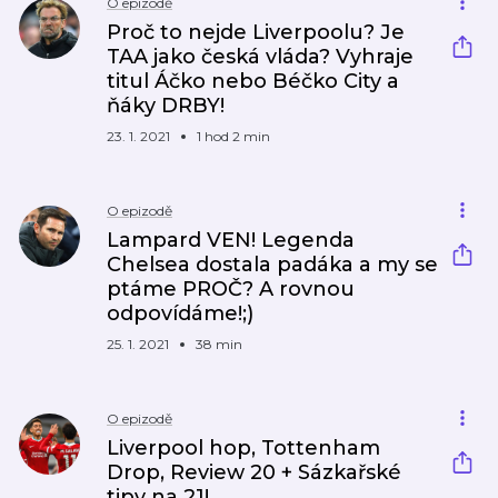
O epizodě
Proč to nejde Liverpoolu? Je
TAA jako česká vláda? Vyhraje
titul Áčko nebo Béčko City a
ňáky DRBY!
23. 1. 2021
1 hod 2 min
O epizodě
Lampard VEN! Legenda
Chelsea dostala padáka a my se
ptáme PROČ? A rovnou
odpovídáme!;)
25. 1. 2021
38 min
O epizodě
Liverpool hop, Tottenham
Drop, Review 20 + Sázkařské
tipy na 21!