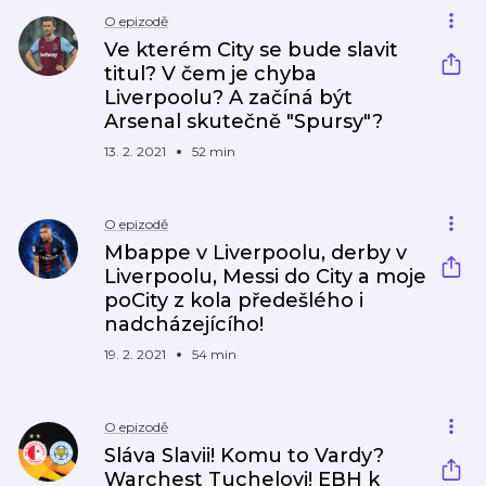
O epizodě
Ve kterém City se bude slavit
titul? V čem je chyba
Liverpoolu? A začíná být
Arsenal skutečně "Spursy"?
13. 2. 2021
52 min
O epizodě
Mbappe v Liverpoolu, derby v
Liverpoolu, Messi do City a moje
poCity z kola předešlého i
nadcházejícího!
19. 2. 2021
54 min
O epizodě
Sláva Slavii! Komu to Vardy?
Warchest Tuchelovi! EBH k