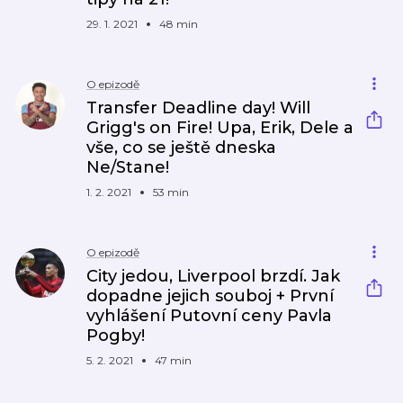
29. 1. 2021
48 min
O epizodě
Transfer Deadline day! Will
Grigg's on Fire! Upa, Erik, Dele a
vše, co se ještě dneska
Ne/Stane!
1. 2. 2021
53 min
O epizodě
City jedou, Liverpool brzdí. Jak
dopadne jejich souboj + První
vyhlášení Putovní ceny Pavla
Pogby!
5. 2. 2021
47 min